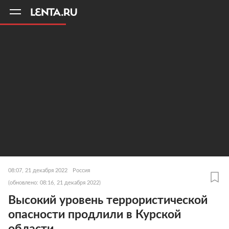
11
A
08:07, 21 декабря 2022
Россия
(обновлено: 08:16, 21 декабря 2022)
Высокий уровень террористической
опасности продлили в Курской
области