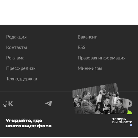
Редакция
Вакансии
Контакты
RSS
Реклама
Правовая информация
Пресс-релизы
Мини-игры
Техподдержка
18
+
Угадайте, где
настоящее фото
© 1999–2026 Все права защищены.
ООО «Лента.Ру»