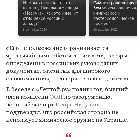
Немцы утверждают, что
Самое страшное оруж
нашли у Навального следы
Земле:
чем опасно яд
«Новичка». Как это изменит
химическое и
отношения России и
бактериологическое
Запада?
оружие?
8 сентября 2020
20 декабря 2022
«Его использование ограничивается
чрезвычайными обстоятельствами, которые
определены в российских руководящих
документах, открытых для широкого
ознакомления», — говорил глава ведомства.
В беседе с «Лентой.ру» политолог, бывший
член комиссии
ООН
по разоружению,
военный эксперт
Игорь Никулин
подтвердил, что российская сторона не
использует химическое оружие на Украине.