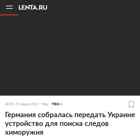
11
A
08:00, 25 января 2023
Мир
Германия собралась передать Украине
устройство для поиска следов
химоружия