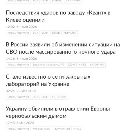
Игорь Никулин
ВСУ
ООН
РОВНО
УКРАИНА
Последствия ударов по заводу «Квант» в
Киеве оценили
12:02, 6 июля 2026
Игорь Никулин
ВСУ
ООН
КИЕВ
УКРАИНА
В России заявили об изменении ситуации на
СВО после массированного ночного удара
14:16, 6 июля 2026
Игорь Никулин
Вооруженные силы РФ
ООН
КИЕВ
УКРАИНА
Стало известно о сети закрытых
лабораторий на Украине
02:24, 22 мая 2026
Игорь Никулин
ВСУ
ООН
УКРАИНА
Украину обвинили в отравлении Европы
чернобыльским дымом
17:45, 8 мая 2026
Игорь Никулин
Курская АЭС
ГЕРМАНИЯ
КИЕВ