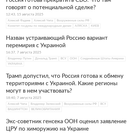
Россия готова прекратить СВО. Что там
говорят о потенциальной сделке?
12:43, 15 августа 2025
Алексей Фадеев
Алексей Чепа
Вооруженные силы РФ
Комитет госдумы по международным делам
АЛЯСКА
КИЕВ
Назван устраивающий Россию вариант
перемирия с Украиной
16:37, 7 августа 2025
Владимир Путин
Дональд Трамп
ВСУ
ООН
Соединённые Штаты Америки
УКРАИНА
Трамп допустил, что Россия готова к обмену
территориями с Украиной. Какие регионы
могут в нем участвовать?
18:40, 7 августа 2025
Алексей Чепа
Владимир Зеленский
Вооруженные силы РФ
ВСУ
ВАШИНГТОН
ВЕЛИКОБРИТАНИЯ
Экс-советник генсека ООН оценил заявление
ЦРУ по химоружию на Украине