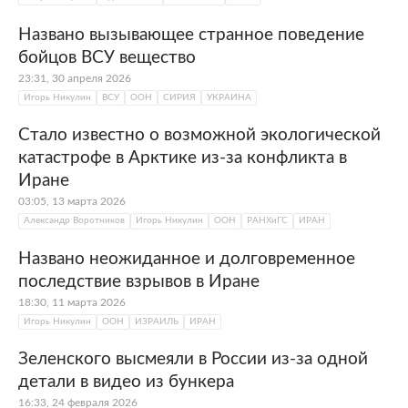
Названо вызывающее странное поведение
бойцов ВСУ вещество
23:31, 30 апреля 2026
Игорь Никулин
ВСУ
ООН
СИРИЯ
УКРАИНА
Стало известно о возможной экологической
катастрофе в Арктике из-за конфликта в
Иране
03:05, 13 марта 2026
Александр Воротников
Игорь Никулин
ООН
РАНХиГС
ИРАН
Названо неожиданное и долговременное
последствие взрывов в Иране
18:30, 11 марта 2026
Игорь Никулин
ООН
ИЗРАИЛЬ
ИРАН
Зеленского высмеяли в России из-за одной
детали в видео из бункера
16:33, 24 февраля 2026