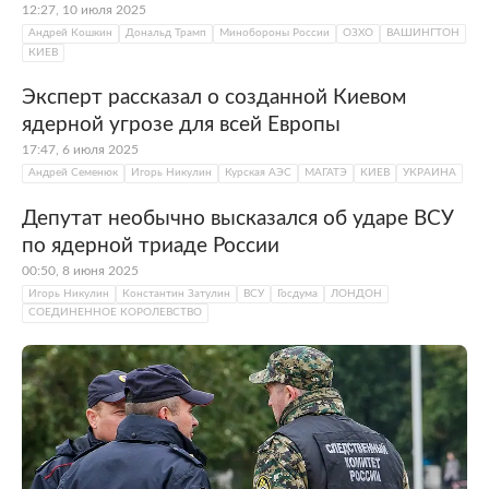
12:27, 10 июля 2025
Андрей Кошкин
Дональд Трамп
Минобороны России
ОЗХО
ВАШИНГТОН
КИЕВ
Эксперт рассказал о созданной Киевом
ядерной угрозе для всей Европы
17:47, 6 июля 2025
Андрей Семенюк
Игорь Никулин
Курская АЭС
МАГАТЭ
КИЕВ
УКРАИНА
Депутат необычно высказался об ударе ВСУ
по ядерной триаде России
00:50, 8 июня 2025
Игорь Никулин
Константин Затулин
ВСУ
Госдума
ЛОНДОН
СОЕДИНЕННОЕ КОРОЛЕВСТВО