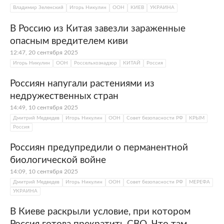
Владимир Зеленский
Игорь Никулин
ООН
КИЕВ
УКРАИНА
В Россию из Китая завезли зараженные
опасным вредителем киви
12:47, 20 сентября 2025
Игорь Никулин
ООН
Россельхознадзор
КИТАЙ
Россия
Россиян напугали растениями из
недружественных стран
14:49, 10 сентября 2025
Дмитрий Медведев
Игорь Никулин
ООН
Совет безопасности РФ
КРЫМ
Россия
Россиян предупредили о перманентной
биологической войне
14:09, 10 сентября 2025
Дмитрий Медведев
Игорь Никулин
ООН
Совет безопасности РФ
МЕРЕФА
УКРАИНА
В Киеве раскрыли условие, при котором