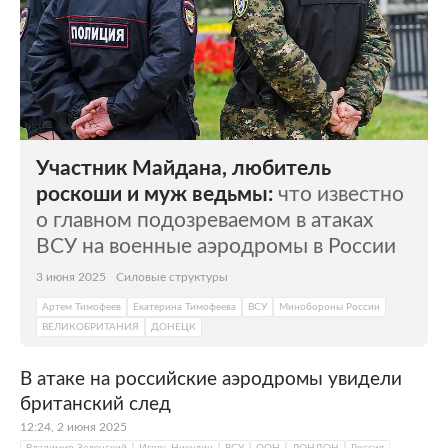
Участник Майдана, любитель
роскоши и муж ведьмы:
что известно
о главном подозреваемом в атаках
ВСУ на военные аэродромы в России
3 июня 2025
Силовые структуры
Артем Тимофеев
Екатерина Тимофеева
ВСУ
Минобороны России
ВЕЛИКОБРИТАНИЯ
ДОНЕЦК
В атаке на российские аэродромы увидели
британский след
12:24, 2 июня 2025
Владимир Зеленский
Игорь Никулин
ВСУ
ООН
ЛОНДОН
Россия