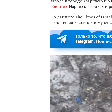
заводе в городе Азаршахр и о
обвинил
Израиль в атаках и 
По данным The Times of Isra
готовиться к возможному отв
Только то, что в
Telegram. Подпи