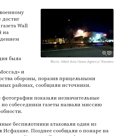
 военному
е достиг
газета Wall
й на
ждением
ция была
Фото: West Asia News Agency/ Reuters
Моссад» и
рства обороны, поразив прицельными
зных районах, сообщили источники.
е фотографии показали незначительные
 но собеседники газеты назвали миссию
робности.
анные беспилотники атаковали один из
в Исфахане. Позднее сообщали о пожаре на