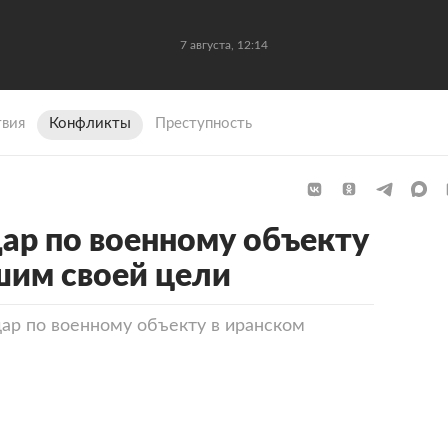
7 августа, 12:14
вия
Конфликты
Преступность
дар по военному объекту
шим своей цели
дар по военному объекту в иранском