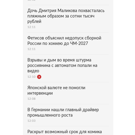
Дочь Дмитрия Маликова похвасталась
пляжным образом за сотни тысяч
рублей
12:11
Фетисов объяснил недопуск сборной
России по хоккею до ЧМ-2027
12:11
Взрывы и дым во время штурма
россиянина с автоматом попали на
видео
12:10
Японской валюте не помогли
интервенции
12:08
В Германии нашли главный драйвер
промышленного роста
12:03
Раскрыт возможный срок для комика