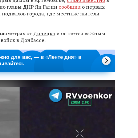
дрыв дамбы в Артемовске,
стало известно
в
рио главы ДНР
Ян Гагин
сообщил
о первых
 подвалов города, где местные жители
илометрах от
Донецка
и остается важным
войск в Донбассе.
ажно для вас, — в «Ленте дня» в
сывайтесь