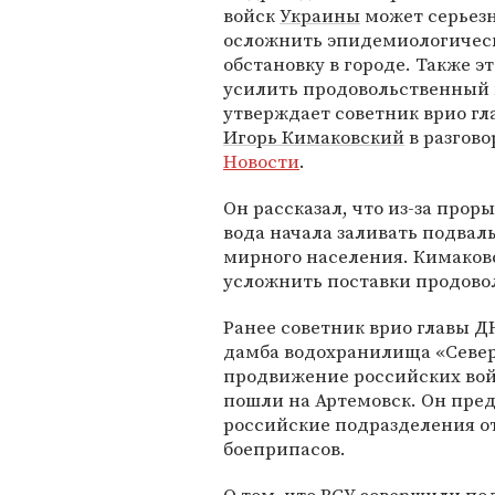
войск
Украины
может серьез
осложнить эпидемиологичес
обстановку в городе. Также э
усилить продовольственный 
утверждает советник врио г
Игорь Кимаковский
в разгово
Новости
.
Он рассказал, что из-за прор
вода начала заливать подвал
мирного населения. Кимаков
усложнить поставки продовол
Ранее советник врио главы 
дамба водохранилища «Север
продвижение российских войс
пошли на Артемовск. Он пред
российские подразделения от
боеприпасов.