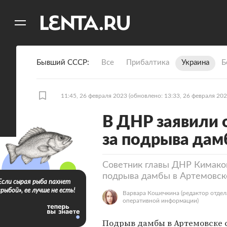
11
A
Бывший СССР
Все
Прибалтика
Украина
Б
11:45, 26 февраля 2023
(обновлено: 13:33, 26 февраля 202
В ДНР заявили 
за подрыва дам
Советник главы ДНР Кимаков
подрыва дамбы в Артемовск
Если сырая рыба пахнет
«рыбой», ее лучше не есть!
Варвара Кошечкина
(редактор отдел
оперативной информации)
Подрыв дамбы в Артемовске 