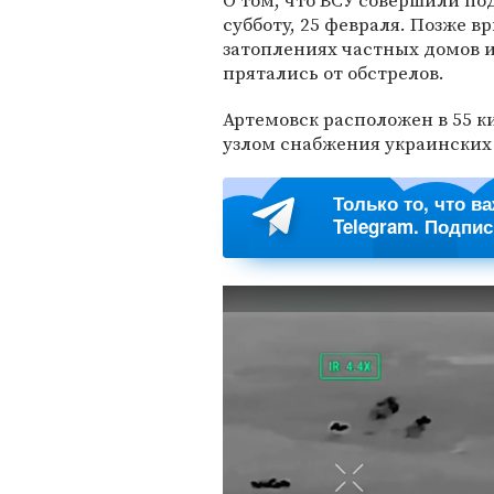
О том, что ВСУ совершили по
субботу, 25 февраля. Позже в
затоплениях частных домов и
прятались от обстрелов.
Артемовск расположен в 55 к
узлом снабжения украинских 
Только то, что в
Telegram. Подпи