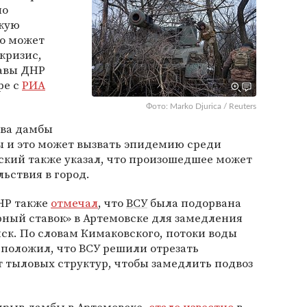
но
кую
то может
кризис,
лавы ДНР
ре с
РИА
Фото: Marko Djurica / Reuters
ыва дамбы
ы и это может вызвать эпидемию среди
ский также указал, что произошедшее может
ьствия в город.
ДНР также
отмечал
, что
ВСУ
была подорвана
ный ставок» в Артемовске для замедления
к. По словам Кимаковского, потоки воды
положил, что ВСУ решили отрезать
 тыловых структур, чтобы замедлить подвоз