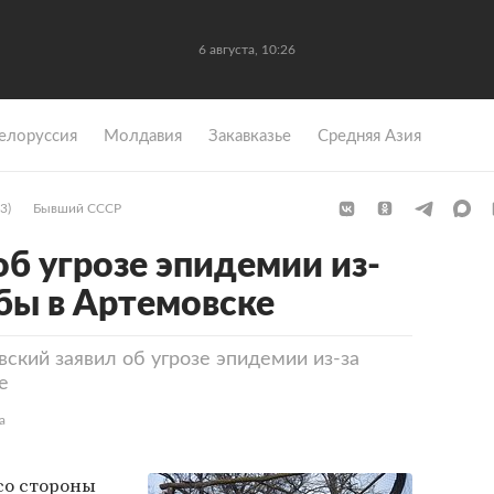
6 августа, 10:26
елоруссия
Молдавия
Закавказье
Средняя Азия
3)
Бывший СССР
об угрозе эпидемии из-
бы в Артемовске
ский заявил об угрозе эпидемии из-за
е
а
со стороны