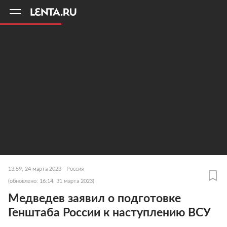
11
A
13:59, 24 марта 2023
Россия
(обновлено: 16:14, 31 марта 2023)
Медведев заявил о подготовке
Генштаба России к наступлению ВСУ