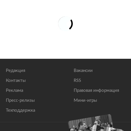
Редакция
Вакансии
Контакты
RSS
Реклама
Правовая информация
Пресс-релизы
Мини-игры
Техподдержка