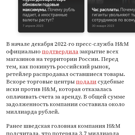
обновили годовые
максимумы.
Почему рубль
Час расплаты.
Почему 
падает, а иностранные
гиганты увольняют т
валюты растут?
сотрудников по всем
7 апреля 2023
30 января 2023
В начале декабря 2022-го пресс-служба H&M
официально
подтвердила
закрытие всех
магазинов на территории России. Перед
тем, как покинуть российский рынок,
ретейлер распродавал оставшиеся товары.
Вскоре торговые центры
подали
судебные
иски против H&M, которая отказалась
оплачивать счета за аренду. В общей сумме
задолженность компании составила около
миллиарда рублей.
Ранее шведская головная компания H&M
подсчитала, что потеряла 3,7 миллиарда