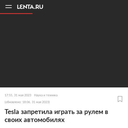
11
A
17:55, 31 мая 2023
Наука и техника
(обновлено: 18:06, 31 мая 2023)
Tesla запретила играть за рулем в
своих автомобилях