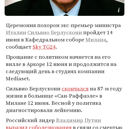
Церемония похорон экс-премьер-министра
Италии
Сильвио Берлускони
пройдет 14
июня в Кафедральном соборе
Милана
,
сообщает
Sky TG24
.
Прощание с политиком начнется на его
вилле в Аркоре 12 июня и продолжится на
следующий день в студиях компании
Mediaset.
Сильвио Берлускони
скончался
на 87-м году
жизни в больнице «Сан-Раффаэле» в
Милане 12 июня. Весной у политика
диагностировали лейкемию.
Российский лидер
Владимир Путин
выразил соболезнования
в связи со смертью