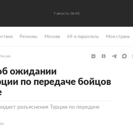
7 августа, 06:43
ствия
Регионы
Москва
69-я параллель
Моя страна
Россия
об ожидании
рции по передаче бойцов
е
жидает разъяснения Турции по передаче
ла