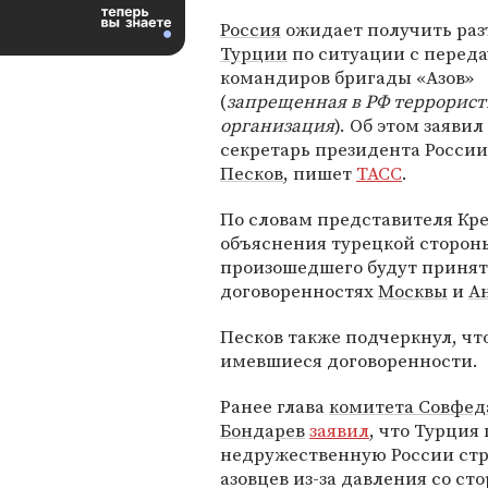
Россия
ожидает получить ра
Турции
по ситуации с перед
командиров бригады «Азов»
(
запрещенная в РФ террорист
организация
). Об этом заявил
секретарь президента Росси
Песков
, пишет
ТАСС
.
По словам представителя Кр
объяснения турецкой сторон
произошедшего будут принят
договоренностях
Москвы
и
А
Песков также подчеркнул, чт
имевшиеся договоренности.
Ранее глава
комитета Совфеда
Бондарев
заявил
, что Турция
недружественную России стр
азовцев из-за давления со с