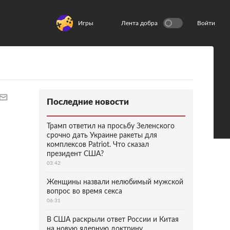
Игры
Лента добра
Войти
Последние новости
Трамп ответил на просьбу Зеленского
срочно дать Украине ракеты для
комплексов Patriot. Что сказал
президент США?
03:42
Женщины назвали нелюбимый мужской
вопрос во время секса
06:31
В США раскрыли ответ России и Китая
на новую ядерную доктрину