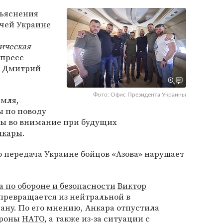
зъяснения
ачей
Украине
ическая
 пресс-
и
Дмитрий
Фото: Офис Президента Украины
емля,
ы по поводу
ы во внимание при будущих
нкары
.
о передача Украине бойцов «Азова» нарушает
 по обороне и безопасности
Виктор
 превращается из нейтральной в
ану. По его мнению, Анкара отпустила
тороны
НАТО
, а также из-за ситуации с