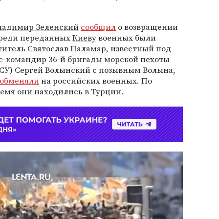
ладимир Зеленский
сообщил
о возвращении
 Среди переданных
Киеву
военных были
ститель
Святослав Паламар
, известный под
кс-командир 36-й бригады морской пехоты
СУ) Сергей Волынский с позывным Волына,
обменяли
на российских военных. По
ремя они находились в Турции.