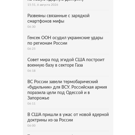
15:51, 6 августа 2026
Развеяны связанные с зарядкой
смартфонов мифы
06:30
Генсек ООН осудил украинские удары
по регионам России
06:25
Совет мира под эгидой США построит
военную базу в секторе Газа
06:18
ВС России завели термобарический
«будильник» для ВСУ. Российская армия
поразила цели под Одессой и в
Запорожье
06:11
В США пришли в ужас от новой ядерной
доктрины из-за России
06:00