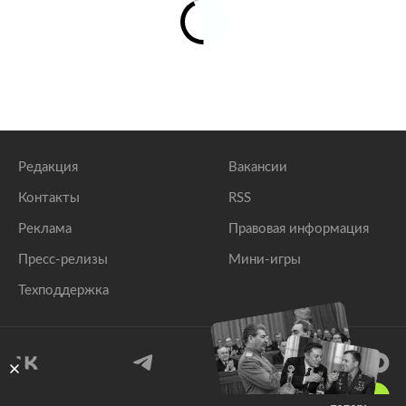
Редакция
Вакансии
Контакты
RSS
Реклама
Правовая информация
Пресс-релизы
Мини-игры
Техподдержка
18
+