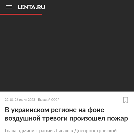
11
A
22:10, 26 июля 2023
Бывший СССР
В украинском регионе на фоне
воздушной тревоги произошел пожар
Глава администрации Лысак: в Днепропетровской