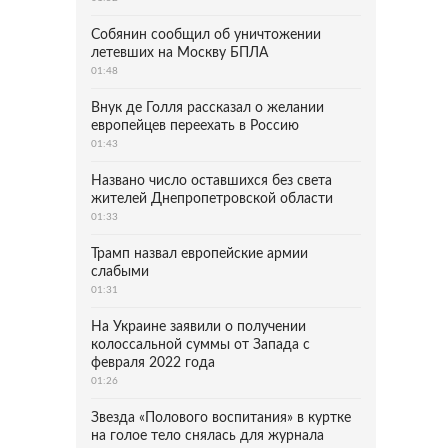
Собянин сообщил об уничтожении
летевших на Москву БПЛА
01:48
Внук де Голля рассказал о желании
европейцев переехать в Россию
01:43
Названо число оставшихся без света
жителей Днепропетровской области
01:33
Трамп назвал европейские армии
слабыми
01:31
На Украине заявили о получении
колоссальной суммы от Запада с
февраля 2022 года
01:26
Звезда «Полового воспитания» в куртке
на голое тело снялась для журнала