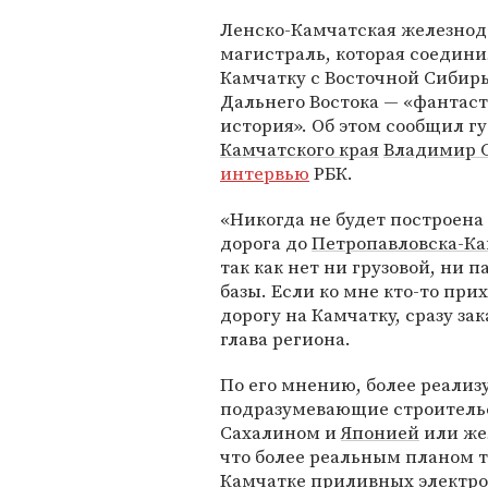
Ленско-Камчатская железно
магистраль, которая соедини
Камчатку с Восточной Сибир
Дальнего Востока — «фантас
история». Об этом сообщил г
Камчатского края
Владимир 
интервью
РБК.
«Никогда не будет построена
дорога до
Петропавловска-Ка
так как нет ни грузовой, ни 
базы. Если ко мне кто-то пр
дорогу на Камчатку, сразу за
глава региона.
По его мнению, более реали
подразумевающие строитель
Сахалином и
Японией
или же
что более реальным планом т
Камчатке приливных электр