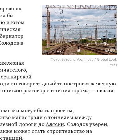
дорожная
ла бы
ью и югом
тическая
убернатор
Солодов
в
Фото: Svetlana Vozmilova / Global Look
 железная
Press
мчатского
,
пассажирской
иходит и говорит: давайте построим железную
канчиваю разговор с инициатором», — сказал
зуемыми могут быть проекты,
ство магистрали с тоннелем между
лезной дороги до
Аляски
. Солодов уверен,
акже может стать строительство на
останций.