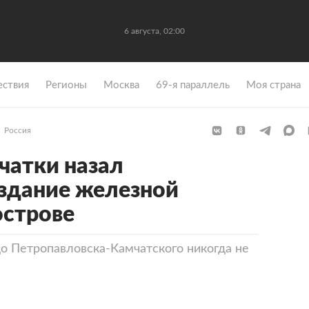
6 августа, 02:00
ствия
Регионы
Москва
69-я параллель
Моя страна
Россия
чатки назал
здание железной
острове
о Петропавловска-Камчатского никогда не