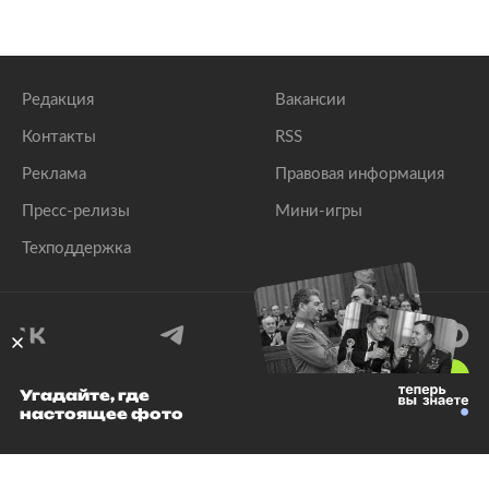
Редакция
Вакансии
Контакты
RSS
Реклама
Правовая информация
Пресс-релизы
Мини-игры
Техподдержка
18
+
Угадайте, где
настоящее фото
© 1999–2026 Все права защищены.
ООО «Лента.Ру»
Лента добра