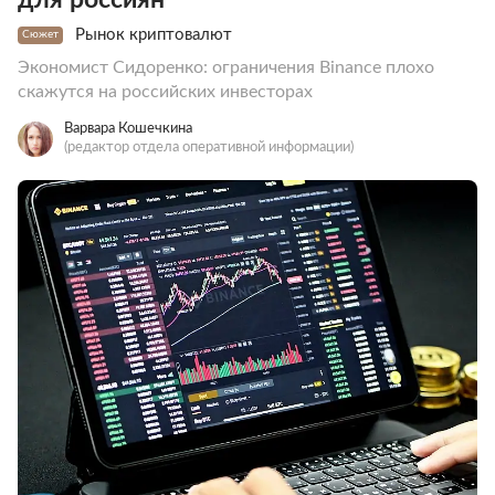
Рынок криптовалют
Сюжет
Экономист Сидоренко: ограничения Binance плохо
скажутся на российских инвесторах
Варвара Кошечкина
(редактор отдела оперативной информации)