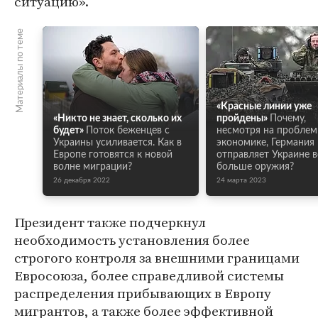
ситуацию».
Материалы по теме
«Красные линии уже
«Никто не знает, сколько их
пройдены»
Почему,
будет»
Поток беженцев с
несмотря на проблем
Украины усиливается. Как в
экономике, Германия
Европе готовятся к новой
отправляет Украине в
волне миграции?
больше оружия?
26 декабря 2022
24 марта 2023
Президент также подчеркнул
необходимость установления более
строгого контроля за внешними границами
Евросоюза, более справедливой системы
распределения прибывающих в Европу
мигрантов, а также более эффективной