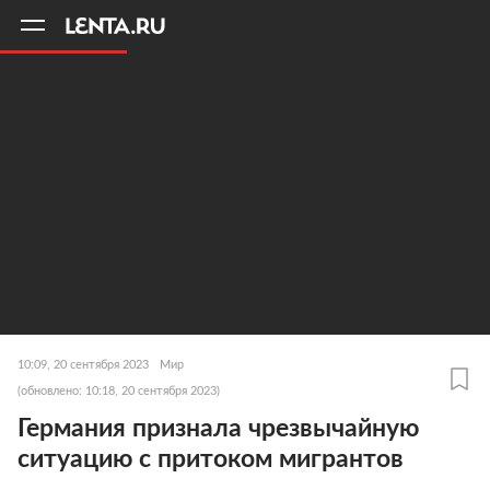
11
A
10:09, 20 сентября 2023
Мир
(обновлено: 10:18, 20 сентября 2023)
Германия признала чрезвычайную
ситуацию с притоком мигрантов