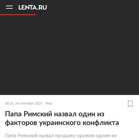
11
A
00:16, 24 сентября 2023
Мир
Папа Римский назвал один из
факторов украинского конфликта
Папа Римский назвал продажу оружия одним из