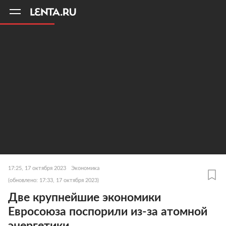
11
A
17:25, 17 октября 2023
Экономика
(обновлено: 17:33, 17 октября 2023)
Две крупнейшие экономики
Евросоюза поспорили из-за атомной
энергетики