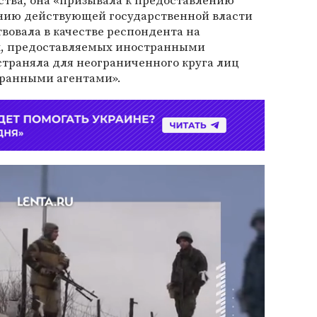
ства, она «призывала к предоставлению
нию действующей государственной власти
вовала в качестве респондента на
, предоставляемых иностранными
страняла для неограниченного круга лиц
транными агентами».