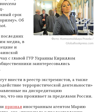
(внесена
ц-
мный срок
роризму». Об
hot.
з последних
Фото: Komsomolskaya Pravda /
им медиа, в
Globallookpress.com
мецкие и
раинской
чах с главой ГУР
Украины
Кириллом
о общественники заинтересовались
.
гут внести в реестр экстремистов, а также
Содействие террористической деятельности»
правленные на дискредитацию
тно, что она проживает за пределами России.
сии
признал
иностранным агентом Марию