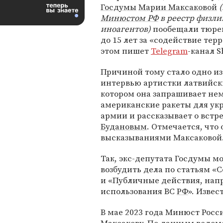
Госдумы
Марии Максаковой
Минюстом РФ
в реестр физли
иноагентов)
пообещали тюре
до 15 лет за «содействие тер
этом пишет
Telegram
-канал S
Причиной тому стало одно и
интервью артистки латвийск
котором она запрашивает не
американские ракеты для ук
армии и рассказывает о встре
Будановым
. Отмечается, чт
высказываниями Максаковой
Так, экс-депутата Госдумы мо
возбудить дела по статьям «
и «Публичные действия, на
использования ВС
РФ
». Извес
В мае 2023 года Минюст Рос