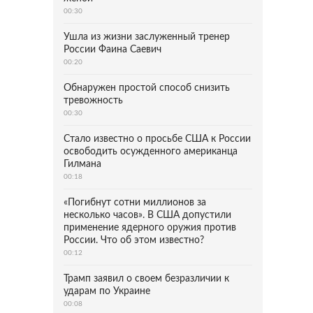
00:30
Ушла из жизни заслуженный тренер
России Фаина Саевич
00:20
Обнаружен простой способ снизить
тревожность
00:30
Стало известно о просьбе США к России
освободить осужденного американца
Гилмана
00:18
«Погибнут сотни миллионов за
несколько часов». В США допустили
применение ядерного оружия против
России. Что об этом известно?
00:12
Трамп заявил о своем безразличии к
ударам по Украине
00:08