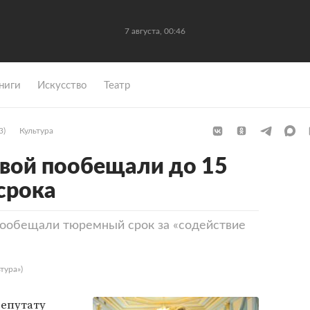
7 августа, 00:46
ниги
Искусство
Театр
3)
Культура
вой пообещали до 15
срока
ообещали тюремный срок за «содействие
тура»)
епутату