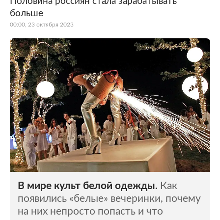
Половина россиян стала зарабатывать
больше
Мир
Бывший СССР
00:00, 23 октября 2023
Экономика
Силовые структуры
Наука и техника
Спорт
Культура
Интернет и СМИ
Ценности
Путешествия
Из жизни
Среда обитания
Забота о себе
Авто
В мире культ белой одежды.
Как
появились «белые» вечеринки, почему
на них непросто попасть и что