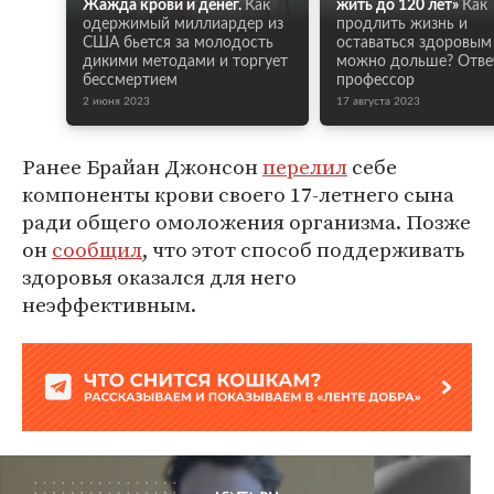
Жажда крови и денег.
Как
жить до 120 лет»
Как
одержимый миллиардер из
продлить жизнь и
США бьется за молодость
оставаться здоровым
дикими методами и торгует
можно дольше? Отве
бессмертием
профессор
2 июня 2023
17 августа 2023
Ранее Брайан Джонсон
перелил
себе
компоненты крови своего 17-летнего сына
ради общего омоложения организма. Позже
он
сообщил
, что этот способ поддерживать
здоровья оказался для него
неэффективным.