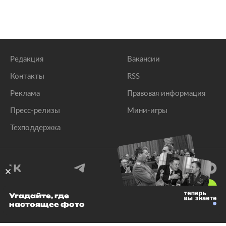
Редакция
Вакансии
Контакты
RSS
Реклама
Правовая информация
Пресс-релизы
Мини-игры
Техподдержка
18
+
Угадайте, где
настоящее фото
© 1999–2026 Все права защищены.
ООО «Лента.Ру»