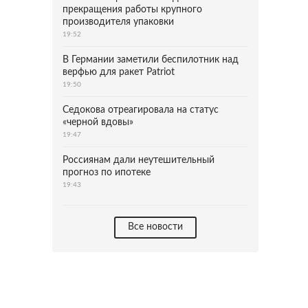
прекращения работы крупного
производителя упаковки
19:52
В Германии заметили беспилотник над
верфью для ракет Patriot
19:50
Седокова отреагировала на статус
«черной вдовы»
19:47
Россиянам дали неутешительный
прогноз по ипотеке
19:43
Все новости