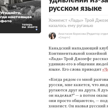
удивлении из-з
русском языке
Угадайте,
где настоящее
Хоккеист «Лады» Трой Джозе
фото
казалось ему руганью
Анастасия Борисова
(Редактор отде
«Спорт»)
Канадский нападающий клу
Континентальной хоккейной 
«Лада» Трой Джозефс рассказ
удивило его в общении людей
языке. Его слова приводит
«Ч
«Когда рядом со мной разгов
русски, мне кажется, что лю
ругаются друг на друга. Я ду
он наделал?" — а потом оказы
они просто общаются», — по
хоккеист. Он назвал русский