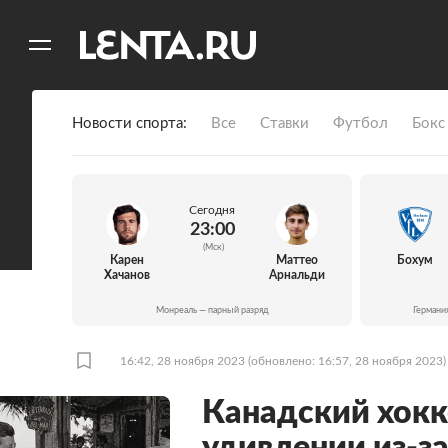
11
A
Новости спорта
Все
Ставки
Футбол
Бокс
Сегодня
23:00
(Мск)
Карен
Маттео
Бохум
Хачанов
Арнальди
Монреаль — парный разряд
Германи
16:42, 28 ноября 2023
(обновлено: 16:57, 28 ноября 2023)
Канадский хокк