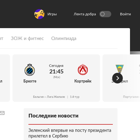
Игры
Лента добра
Войти
рт
ЗОЖ и фитнес
Олимпиада
Сегодня
21:45
(Мск)
йл
Брюгге
Кортрейк
Эшторил
Бельгия — Лига Жюпиле
|
1-й тур
Португалия 
Последние новости
Зеленский впервые на посту президента
прилетел в Сербию