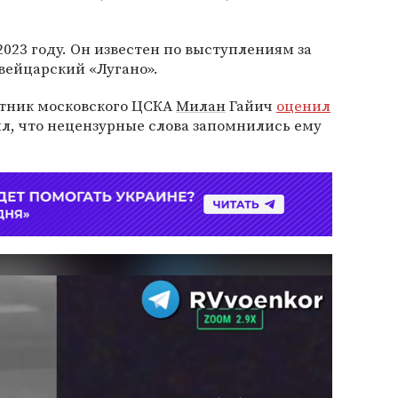
023 году. Он известен по выступлениям за
вейцарский «Лугано».
итник московского ЦСКА
Милан
Гайич
оценил
ил, что нецензурные слова запомнились ему