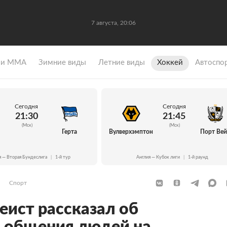
7 августа, 20:06
 и ММА
Зимние виды
Летние виды
Хоккей
Автоспо
Сегодня
Сегодня
21:30
21:45
(Мск)
(Мск)
Герта
Вулверхэмптон
Порт Ве
я — Вторая Бундеслига
|
1-й тур
Англия — Кубок лиги
|
1-й раунд
Спорт
еист рассказал об