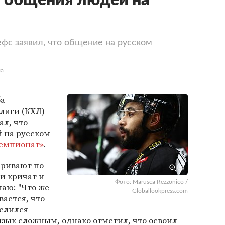
а общения людей на
фс заявил, что общение на русском
ла
ба
лиги (КХЛ)
ал, что
 на русском
емпионат»
.
аривают по-
ди кричат и
Фото: Marusca Rezzonico /
маю: "Что же
Globallookpress.com
вается, что
делился
 язык сложным, однако отметил, что освоил