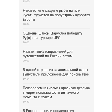
19:00
Неизвестные хищные рыбы начали
кусать туристов на популярных курортах
Европы
20:04
Оценены шансы Царукяна победить
Руффи на турнире UFC
20:02
Назван топ-5 направлений для
путешествий по России летом
20:01
В одной стране из-за аномальной жары
выпустили приложение для поиска тени
19:54
Повзрослевшая «самая красивая девочка
в мире» показала фото интимного
момента с мужем
19:53
В России оценили последствия