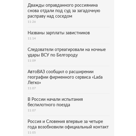
Дважды оправданного россиянина
снова отдали под суд за загадочную
расправу над соседом
11:26
Названы зарплаты завистников
11:14
Следователи отреагировали на ночные
удары ВСУ по Белгороду
11:09
АвтоВАЗ сообщил о расширении
географии фирменного сервиса «Lada
Легко»
11:07
В России начали испытания
беспилотного поезда
11:07
Россия и Словения впервые за четыре
года возобновили официальный контакт
11:05