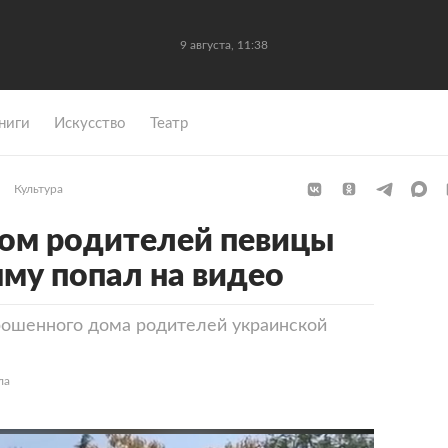
9 августа, 11:38
ниги
Искусство
Театр
Культура
ом родителей певицы
му попал на видео
рошенного дома родителей украинской
ла