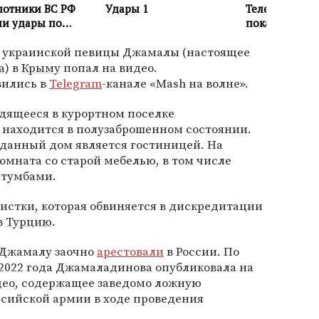
 украинской певицы Джамалы (настоящее
а
) в
Крыму
попал на видео.
вились в
Telegram
-канале «Mash на волне».
одящееся в курортном поселке
, находится в полузаброшенном состоянии.
о данный дом является гостиницей. На
мната со старой мебелью, в том числе
 тумбами.
тистки, которая обвиняется в дискредитации
в
Турцию
.
 Джамалу заочно
арестовали
в России. По
 2022 года Джамаладинова опубликовала на
идео, содержащее заведомо ложную
сийской армии в ходе проведения