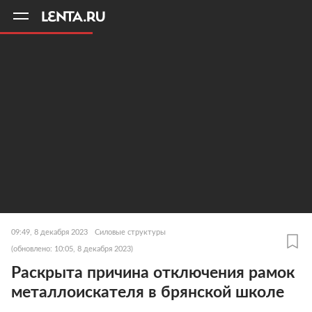
11
A
09:49, 8 декабря 2023
Силовые структуры
(обновлено: 10:05, 8 декабря 2023)
Раскрыта причина отключения рамок
металлоискателя в брянской школе