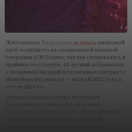
Жительница
Волгограда
вскрыла
цинковый
гроб погибшего на специальной военной
операции (СВО) сына, так как сомневалась в
причине его смерти. 34-летний доброволец
с позывным Мудрый подписывал контракт с
Минобороны дважды — весной 2022 года и
летом 2023-го.
Он поддерживал связь с матерью и
периодически присылал ей деньги.
Однажды сообщил, что его отправляют на
передовую. Последний раз Мудрый
общался с матерью 11 декабря 2023 года.