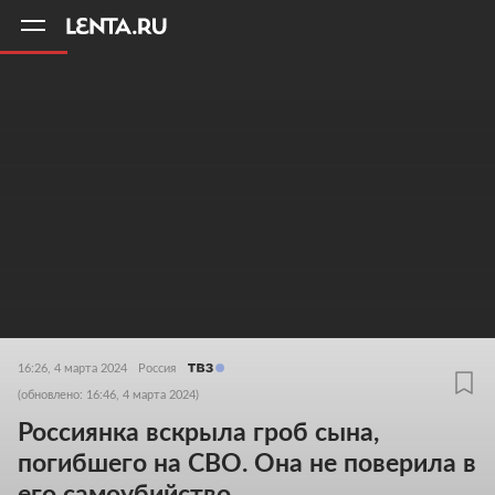
11
A
16:26, 4 марта 2024
Россия
(обновлено: 16:46, 4 марта 2024)
Россиянка вскрыла гроб сына,
погибшего на СВО. Она не поверила в
его самоубийство