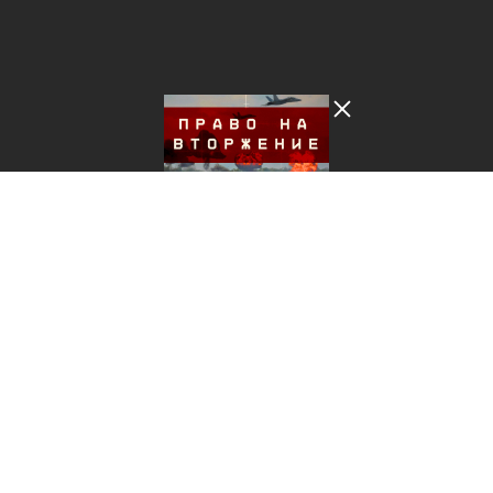
Лента добра
деактивирована. Добро
пожаловать в реальный
мир.
***