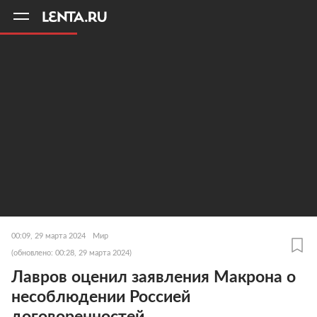
11
A
00:09, 29 марта 2024
Мир
(обновлено: 00:28, 29 марта 2024)
Лавров оценил заявления Макрона о
несоблюдении Россией
договоренностей