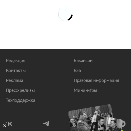
Редакция
Вакансии
Контакты
RSS
Реклама
Правовая информация
Пресс-релизы
Мини-игры
Техподдержка