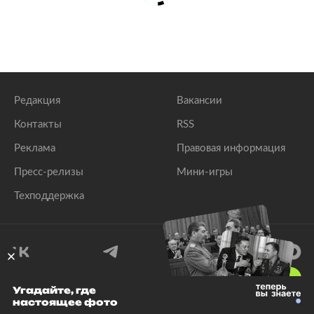
Редакция
Вакансии
Контакты
RSS
Реклама
Правовая информация
Пресс-релизы
Мини-игры
Техподдержка
18
+
Угадайте, где
настоящее фото
© 1999–2026 Все права защищены.
ООО «Лента.Ру»