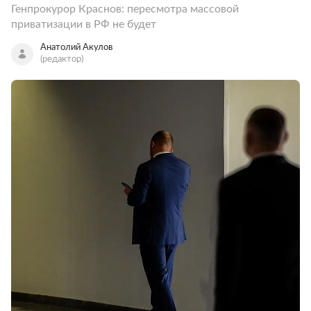
Генпрокурор Краснов: пересмотра массовой
приватизации в РФ не будет
Анатолий Акулов
(редактор)