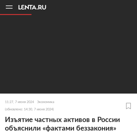
11
A
11:27, 7 июня 2024
Экономика
(обновлено: 14:30, 7 июня 2024)
Изъятие частных активов в России
объяснили «фактами беззакония»