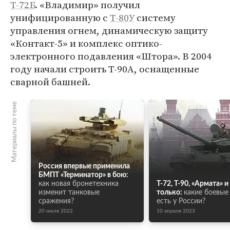
Т-72Б
. «Владимир» получил
унифицированную с
Т-80У
систему
управления огнем, динамическую защиту
«Контакт-5» и комплекс оптико-
электронного подавления «Штора». В 2004
году начали строить Т-90А, оснащенные
сварной башней.
Материалы по теме
Россия впервые применила
БМПТ «Терминатор» в бою:
как новая бронетехника
Т-72, Т-90, «Армата» и
изменит танковые
только:
какие боевые
сражения?
есть у России?
20 июля 2022
10 апреля 2023