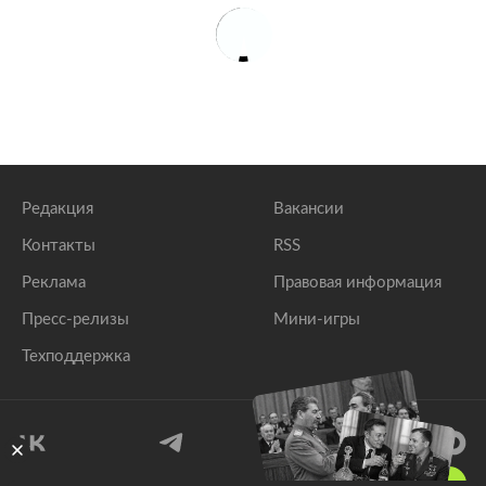
Редакция
Вакансии
Контакты
RSS
Реклама
Правовая информация
Пресс-релизы
Мини-игры
Техподдержка