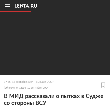
11
A
17:55, 12 сентября 2024
Бывший СССР
(обновлено: 18:34, 12 сентября 2024)
В МИД рассказали о пытках в Судже
со стороны ВСУ