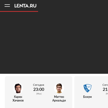
11
A
Сегодня
Сег
23:00
21
(Мск)
(М
Карен
Маттео
Бохум
Хачанов
Арнальди