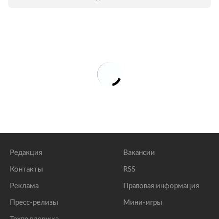
стереотипы о северном городе как
закрытом и «темном» пространстве?
Ответы на эти и другие вопросы вместе с
кураторами выставки попыталась найти
«Лента.ру».
Редакция
Вакансии
Контакты
RSS
Реклама
Правовая информация
Пресс-релизы
Мини-игры