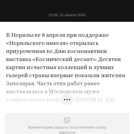
12:06, 12 апреля 2016
В Норильске 8 апреля при поддержке
«Норильского никеля» открылась
приуроченная ко Дню космонавтики
выставка «Космический десант». Десятки
картин из частных коллекций и лучших
галерей страны впервые показали жителям
Заполярья. Часть этих работ ранее
выставлялась в Московском музее
современного искусства (MMOMA). Для
чего актуальное искусство привозят в
арктические города? Зачем Норильск
решили превратить в культурную столицу
Комментарии закрыты за истечением срока
Заполярья? Кто ломает общественные
давности