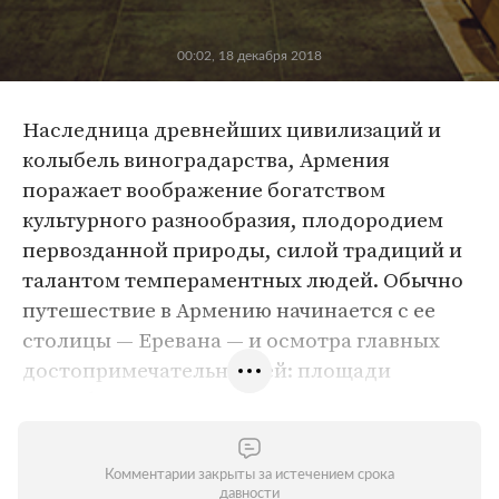
00:02, 18 декабря 2018
Наследница древнейших цивилизаций и
колыбель виноградарства, Армения
поражает воображение богатством
культурного разнообразия, плодородием
первозданной природы, силой традиций и
талантом темпераментных людей. Обычно
путешествие в Армению начинается с ее
столицы — Еревана — и осмотра главных
достопримечательностей: площади
Республики с ее фонтанами, института
древних рукописей Матенадаран, Театра
оперы и балета, кинотеатра «Москва»,
Комментарии закрыты за истечением срока
Национальной галереи, музеев Сарьяна и
давности