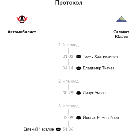
Протокол
Автомобилист
Салават
Юлаев
1-й период
01:02'
Теэму Хартикайнен
04:14'
Владимир Ткачёв
2-й период
30:29'
Линус Умарк
3-й период
42:09'
Йоонас Кемппайнен
Евгений Чесалин
51:36'