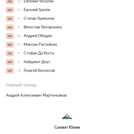
нп
22
Евгений Чесалин
нп
29
Евгений Грачёв
нп
31
Степан Хрипунов
нп
51
Вячеслав Литовченко
нп
58
Андрей Обидин
нп
71
Максим Рассейкин
нп
77
Стефан Да Коста
нп
9
Найджел Доус
нп
18
Георгий Белоусов
Главный тренер
Андрей Алексеевич Мартемьянов
Салават Юлаев