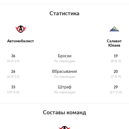
Статистика
Автомобилист
Салават
Юлаев
Броски
36
19
(9-8-19)
По периодам
(8-8-3)
Вбрасывания
26
20
(6-8-12)
По периодам
(7-4-9)
Штраф
33
29
(29-4-0)
По периодам
(27-2-0)
Составы команд