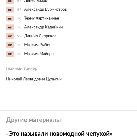
нп
67
Линус Умарк
нп
69
Александр Бурмистров
нп
70
Теэму Хартикайнен
нп
78
Александр Кадейкин
нп
99
Даниил Скориков
нп
9
Максим Рыбин
нп
16
Максим Майоров
Главный тренер
Николай Леонидович Цулыгин
Другие материалы
«Это называли новомодной чепухой»