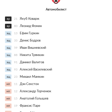
Автомобилист
вр
21
Якуб Коварж
вр
80
Леонид Фомин
зщ
13
Ефим Гуркин
зщ
33
Денис Бодров
зщ
59
Иван Вишневский
зщ
88
Никита Трямкин
зщ
91
Даниил Валитов
зщ
93
Алексей Василевский
зщ
23
Михаил Мамкин
нп
11
Дэн Секстон
нп
12
Александр Торченюк
нп
15
Анатолий Голышев
нп
19
Франсис Паре