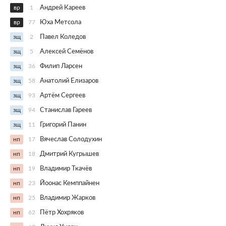
вр
1
Андрей Кареев
вр
77
Юха Метсола
зщ
2
Павел Коледов
зщ
5
Алексей Семёнов
зщ
36
Филип Ларсен
зщ
58
Анатолий Елизаров
зщ
93
Артём Сергеев
зщ
94
Станислав Гареев
зщ
11
Григорий Панин
нп
17
Вячеслав Солодухин
нп
18
Дмитрий Кугрышев
нп
19
Владимир Ткачёв
нп
23
Йоонас Кемппайнен
нп
25
Владимир Жарков
нп
62
Пётр Хохряков