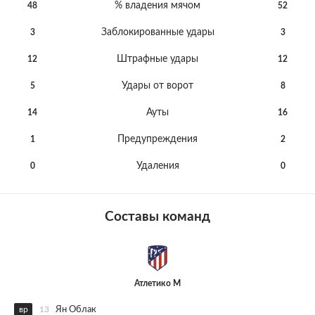
% владения мячом
48
52
Заблокированные удары
3
3
Штрафные удары
12
12
Удары от ворот
5
8
Ауты
14
16
Предупреждения
1
2
Удаления
0
0
Составы команд
Атлетико М
вр
13
Ян Облак