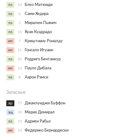
пз
14
Блез Матюиди
пз
6
Сами Хедира
пз
5
Миралем Пьянич
пз
16
Хуан Куадрадо
нп
7
Криштиану Роналду
нп
21
Гонсало Игуаин
пз
30
Родриго Бентанкур
нп
10
Пауло Дибала
пз
8
Аарон Рэмси
Запасные
вр
77
Джанлуиджи Буффон
зщ
28
Мерих Демирал
пз
25
Адриен Рабьо
нп
33
Федерико Бернардески