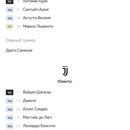
вр
1
Антонио Адан
зщ
4
Сантьяго Арьяс
зщ
18
Аугусто Фелипе
пз
14
Маркос Льоренте
Главный тренер
Диего Симеоне
Ювентус
вр
1
Войцех Щенсны
зщ
13
Данило
зщ
12
Алекс Сандро
зщ
4
Маттейс де Лигт
зщ
19
Леонардо Бонуччи