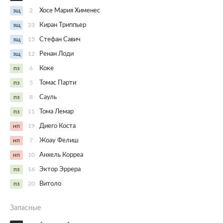
зщ
2
Хосе Мария Хименес
зщ
23
Киран Триппьер
зщ
15
Стефан Савич
зщ
12
Ренан Лоди
пз
6
Коке
пз
5
Томас Парти
пз
8
Сауль
пз
11
Тома Лемар
нп
19
Диего Коста
нп
7
Жоау Фелиш
нп
10
Анхель Корреа
пз
16
Эктор Эррера
пз
20
Витоло
Запасные