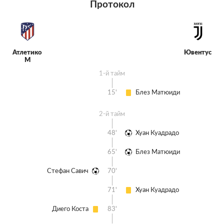
Протокол
Атлетико
Ювентус
М
1-й тайм
15'
Блез Матюиди
2-й тайм
48'
Хуан Куадрадо
65'
Блез Матюиди
Стефан Савич
70'
71'
Хуан Куадрадо
Диего Коста
83'