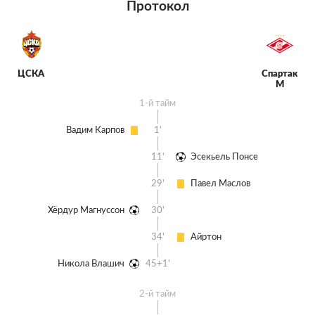
Протокол
ЦСКА
Спартак
М
1-й тайм
Вадим Карпов
1'
11'
Эсекьель Понсе
29'
Павел Маслов
Хёрдур Магнуссон
30'
34'
Айртон
Никола Влашич
45+1'
2-й тайм