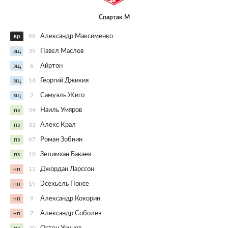
Спартак М
вр
98
Александр Максименко
зщ
39
Павел Маслов
зщ
6
Айртон
зщ
14
Георгий Джикия
зщ
2
Самуэль Жиго
пз
54
Наиль Умяров
пз
33
Алекс Крал
пз
47
Роман Зобнин
пз
10
Зелимхан Бакаев
нп
11
Джордан Ларссон
нп
19
Эсекьель Понсе
нп
9
Александр Кокорин
нп
7
Александр Соболев