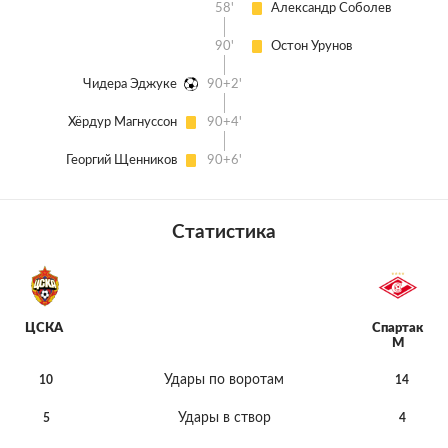
58'
Александр Соболев
90'
Остон Урунов
Чидера Эджуке
90+2'
Хёрдур Магнуссон
90+4'
Георгий Щенников
90+6'
Статистика
ЦСКА
Спартак
М
Удары по воротам
10
14
Удары в створ
5
4