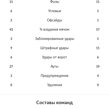
Фолы
11
11
Угловые
6
5
Офсайды
2
1
% владения мячом
43
57
Заблокированные удары
3
5
Штрафные удары
9
11
Удары от ворот
6
6
Ауты
27
19
Предупреждения
3
4
Удаления
0
0
Составы команд