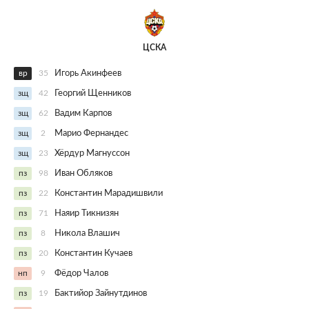
ЦСКА
вр
35
Игорь Акинфеев
зщ
42
Георгий Щенников
зщ
62
Вадим Карпов
зщ
2
Марио Фернандес
зщ
23
Хёрдур Магнуссон
пз
98
Иван Обляков
пз
22
Константин Марадишвили
пз
71
Наяир Тикнизян
пз
8
Никола Влашич
пз
20
Константин Кучаев
нп
9
Фёдор Чалов
пз
19
Бактийор Зайнутдинов