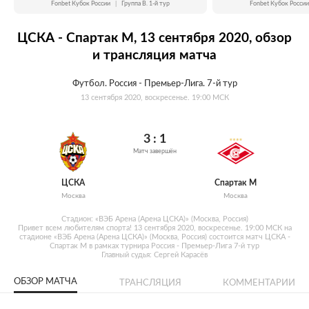
Fonbet Кубок России
|
Группа B. 1-й тур
Fonbet Кубок России
ЦСКА - Спартак М, 13 сентября 2020, обзор
и трансляция матча
Футбол. Россия - Премьер-Лига. 7-й тур
13 сентября 2020, воскресенье. 19:00 МСК
3 : 1
Матч завершён
ЦСКА
Спартак М
Москва
Москва
Стадион: «ВЭБ Арена (Арена ЦСКА)» (Москва, Россия)
Привет всем любителям спорта! 13 сентября 2020, воскресенье. 19:00 МСК на
стадионе «ВЭБ Арена (Арена ЦСКА)» (Москва, Россия) состоится матч ЦСКА -
Спартак М в рамках турнира Россия - Премьер-Лига 7-й тур
Главный судья: Сергей Карасёв
ОБЗОР МАТЧА
ТРАНСЛЯЦИЯ
КОММЕНТАРИИ