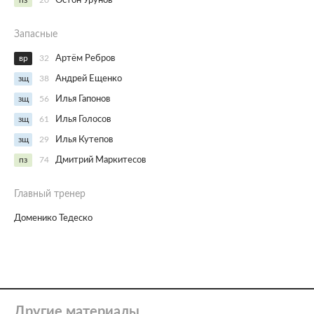
пз
20
Остон Урунов
Запасные
вр
32
Артём Ребров
зщ
38
Андрей Ещенко
зщ
56
Илья Гапонов
зщ
61
Илья Голосов
зщ
29
Илья Кутепов
пз
74
Дмитрий Маркитесов
Главный тренер
Доменико Тедеско
Другие материалы