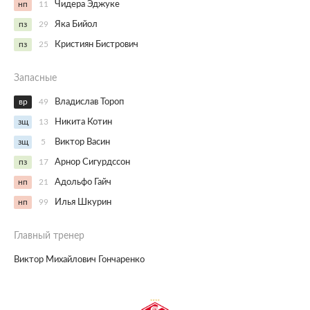
нп
11
Чидера Эджуке
пз
29
Яка Бийол
пз
25
Кристиян Бистрович
Запасные
вр
49
Владислав Тороп
зщ
13
Никита Котин
зщ
5
Виктор Васин
пз
17
Арнор Сигурдссон
нп
21
Адольфо Гайч
нп
99
Илья Шкурин
Главный тренер
Виктор Михайлович Гончаренко