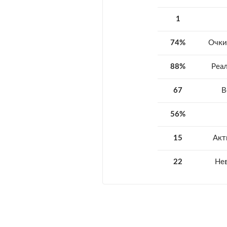
1
74%
Очки
88%
Реа
67
В
56%
15
Акт
22
Не