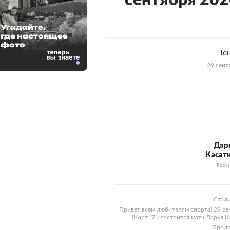
сентября 202
Угадайте,
где настоящее
фото
Те
29 сент
Дар
Касат
Росс
Стади
Привет всем любителям спорта! 29 се
(Корт "7") состоится матч Дарья 
Продо