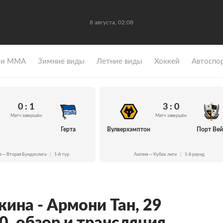
8 августа, 02:08
 и ММА
Зимние виды
Летние виды
Хоккей
Автоспо
0 : 1
3 : 0
Матч завершён
Матч завершён
Герта
Вулверхэмптон
Порт Ве
я — Вторая Бундеслига
|
1-й тур
Англия — Кубок лиги
|
1-й раунд
ина - Армони Тан, 29