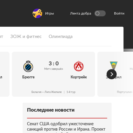
Игры
Лента добра
Войти
рт
ЗОЖ и фитнес
Олимпиада
3 : 0
Матч завершён
Ма
йл
Брюгге
Кортрейк
Эшторил
Бельгия — Лига Жюпиле
|
1-й тур
Португалия 
Последние новости
Сенат США одобрил ужесточение
санкций против России и Ирана. Проект