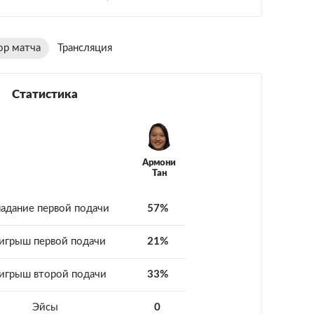
ор матча
Трансляция
Статистика
Армони
Тан
адание первой подачи
57%
игрыш первой подачи
21%
игрыш второй подачи
33%
Эйсы
0