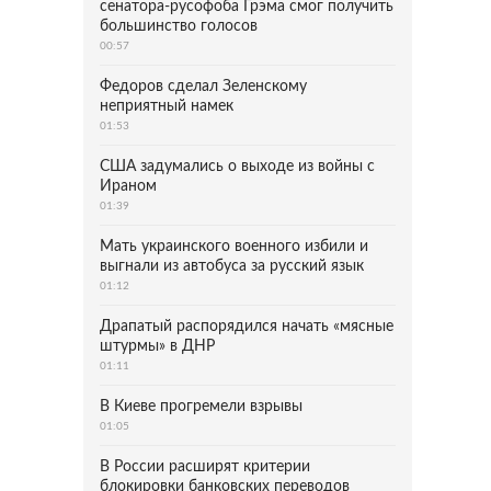
сенатора-русофоба Грэма смог получить
большинство голосов
00:57
Федоров сделал Зеленскому
неприятный намек
01:53
США задумались о выходе из войны с
Ираном
01:39
Мать украинского военного избили и
выгнали из автобуса за русский язык
01:12
Драпатый распорядился начать «мясные
штурмы» в ДНР
01:11
В Киеве прогремели взрывы
01:05
В России расширят критерии
блокировки банковских переводов