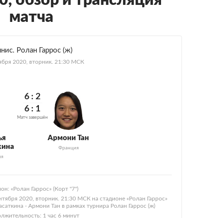
0, обзор и трансляция
матча
ннис. Ролан Гаррос (ж)
ября 2020, вторник. 21:30 МСК
6:
2
6:
1
Матч завершён
ья
Армони Тан
кина
Франция
ия
он: «Ролан Гаррос» (Корт "7")
нтября 2020, вторник. 21:30 МСК на стадионе «Ролан Гаррос»
Касаткина - Армони Тан в рамках турнира Ролан Гаррос (ж)
лжительность: 1 час 6 минут