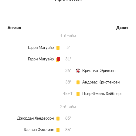
Англия
Дания
1-й тайм
Гарри Магуайр
5'
Гарри Магуайр
31'
35'
Кристиан Эриксен
38'
Андреас Кристенсен
45+1'
Пьер-Эмиль Хёйбьерг
2-й тайм
Джордан Хендерсон
85'
Калвин Филлипс
86'