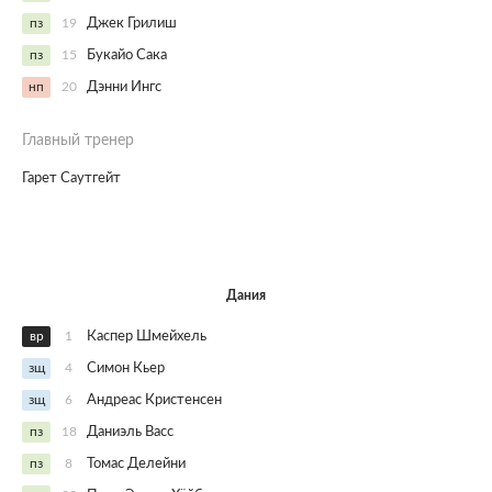
пз
19
Джек Грилиш
пз
15
Букайо Сака
нп
20
Дэнни Ингс
Главный тренер
Гарет Саутгейт
Дания
вр
1
Каспер Шмейхель
зщ
4
Симон Кьер
зщ
6
Андреас Кристенсен
пз
18
Даниэль Васс
пз
8
Томас Делейни