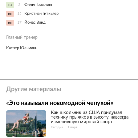
пз
2
Филип Биллинг
нп
15
Кристиан Гиткьяер
нп
17
Йонас Винд
Главный тренер
Каспер Юльманн
Другие материалы
«Это называли новомодной чепухой»
Как школьник из США придумал
технику прыжков в высоту, навсегда
изменившую мировой спорт
Сегодня
Спорт