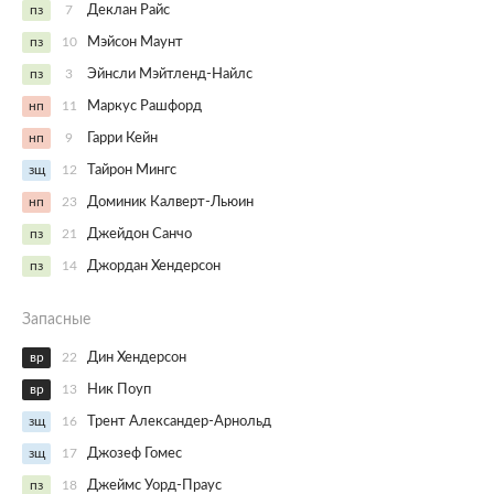
пз
7
Деклан Райс
пз
10
Мэйсон Маунт
пз
3
Эйнсли Мэйтленд-Найлс
нп
11
Маркус Рашфорд
нп
9
Гарри Кейн
зщ
12
Тайрон Мингс
нп
23
Доминик Калверт-Льюин
пз
21
Джейдон Санчо
пз
14
Джордан Хендерсон
Запасные
вр
22
Дин Хендерсон
вр
13
Ник Поуп
зщ
16
Трент Александер-Арнольд
зщ
17
Джозеф Гомес
пз
18
Джеймс Уорд-Праус