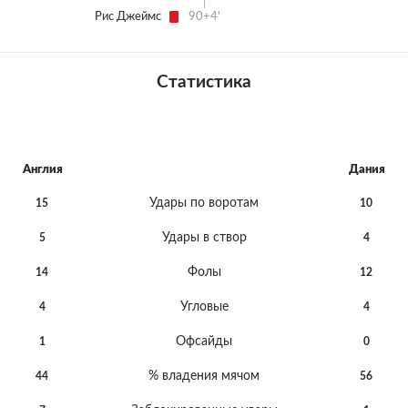
Рис Джеймс
90+4'
Статистика
Англия
Дания
Удары по воротам
15
10
Удары в створ
5
4
Фолы
14
12
Угловые
4
4
Офсайды
1
0
% владения мячом
44
56