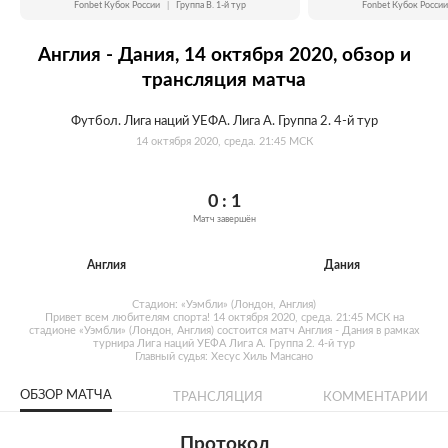
Fonbet Кубок России
|
Группа B. 1-й тур
Fonbet Кубок России
Англия - Дания, 14 октября 2020, обзор и
трансляция матча
Футбол. Лига наций УЕФА. Лига A. Группа 2. 4-й тур
14 октября 2020, среда. 21:45 МСК
0 : 1
Матч завершён
Англия
Дания
Стадион: «Уэмбли» (Лондон, Англия)
Привет всем любителям спорта! 14 октября 2020, среда. 21:45 МСК на
стадионе «Уэмбли» (Лондон, Англия) состоится матч Англия - Дания в рамках
турнира Лига наций УЕФА Лига A. Группа 2. 4-й тур
Главный судья: Хесус Хиль Мансано
ОБЗОР МАТЧА
ТРАНСЛЯЦИЯ
КОММЕНТАРИИ
Протокол