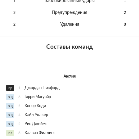
Заблокированные удары
7
1
Предупреждения
3
2
Удаления
2
0
Составы команд
Англия
вр
1
Джордан Пикфорд
зщ
6
Гарри Магуайр
зщ
5
Конор Коди
зщ
4
Кайл Уолкер
зщ
2
Рис Джеймс
пз
8
Калвин Филлипс