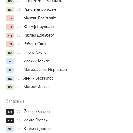
пз
23
Пьер-Эмиль Хёйбьерг
пз
10
Кристиан Эриксен
нп
9
Мартин Брайтвайт
нп
20
Юссуф Поульсен
нп
12
Каспер Дольберг
нп
7
Роберт Сков
пз
11
Пионе Систо
зщ
5
Йоаким Мехле
зщ
13
Матиас Занка Йоргенсен
зщ
3
Янник Вестергор
пз
21
Матиас Йенсен
Запасные
вр
22
Йеспер Хансен
вр
16
Йонас Лоссль
зщ
14
Хенрик Далсгор