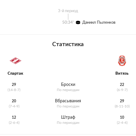
3-й период
50:34'
Даниил Пыленков
Статистика
Спартак
Витязь
Броски
29
22
(14-8-7)
По периодам
(6-9-7)
Вбрасывания
20
29
(7-4-9)
По периодам
(8-11-10)
Штраф
12
10
(2-6-4)
По периодам
(2-4-4)