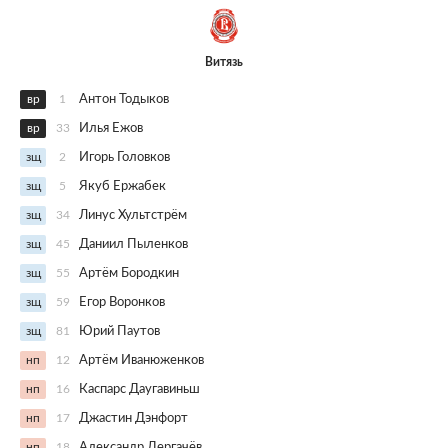
Витязь
вр
1
Антон Тодыков
вр
33
Илья Ежов
зщ
2
Игорь Головков
зщ
5
Якуб Ержабек
зщ
34
Линус Хультстрём
зщ
45
Даниил Пыленков
зщ
55
Артём Бородкин
зщ
59
Егор Воронков
зщ
81
Юрий Паутов
нп
12
Артём Иванюженков
нп
16
Каспарс Даугавиньш
нп
17
Джастин Дэнфорт
нп
18
Александр Дергачёв