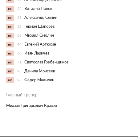
нп
25
Виталий Попов
нп
28
Александр Сёмин
нп
32
Герман Шапорев
нп
38
Михаил Смолин
нп
44
Евгений Артюхин
нп
68
Иван Ларичев
нп
71
Святослав Гребенщиков
нп
93
Данила Моисеев
нп
98
Фёдор Малыхин
Главный тренер
Михаил Григорьевич Кравец