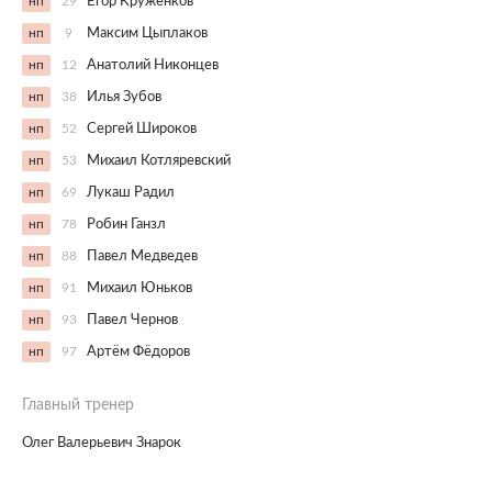
нп
29
Егор Круженков
нп
9
Максим Цыплаков
нп
12
Анатолий Никонцев
нп
38
Илья Зубов
нп
52
Сергей Широков
нп
53
Михаил Котляревский
нп
69
Лукаш Радил
нп
78
Робин Ганзл
нп
88
Павел Медведев
нп
91
Михаил Юньков
нп
93
Павел Чернов
нп
97
Артём Фёдоров
Главный тренер
Олег Валерьевич Знарок