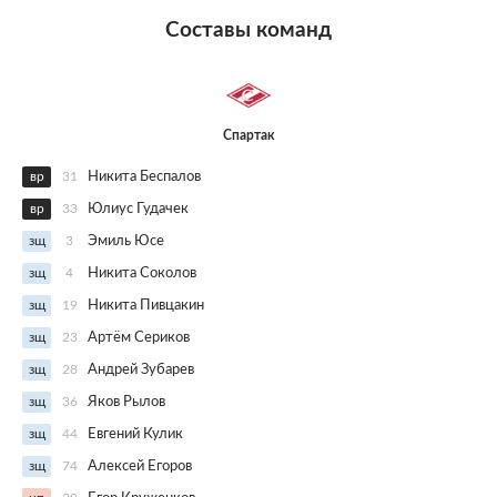
Составы команд
Спартак
вр
31
Никита Беспалов
вр
33
Юлиус Гудачек
зщ
3
Эмиль Юсе
зщ
4
Никита Соколов
зщ
19
Никита Пивцакин
зщ
23
Артём Сериков
зщ
28
Андрей Зубарев
зщ
36
Яков Рылов
зщ
44
Евгений Кулик
зщ
74
Алексей Егоров