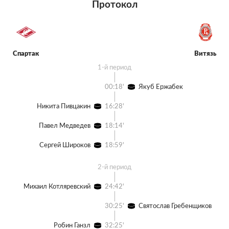
Протокол
Спартак
Витязь
1-й период
00:18'
Якуб Ержабек
Никита Пивцакин
16:28'
Павел Медведев
18:14'
Сергей Широков
18:59'
2-й период
Михаил Котляревский
24:42'
30:25'
Святослав Гребенщиков
Робин Ганзл
32:25'