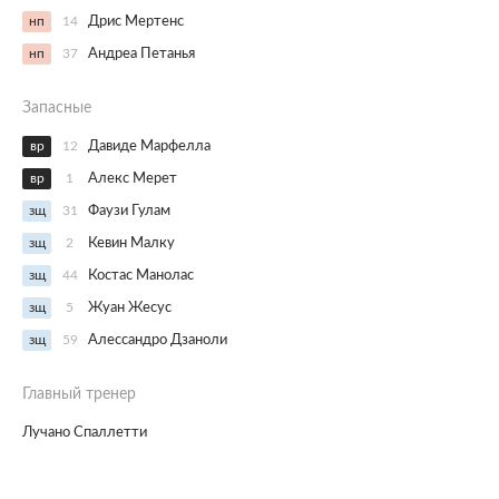
нп
14
Дрис Мертенс
нп
37
Андреа Петанья
Запасные
вр
12
Давиде Марфелла
вр
1
Алекс Мерет
зщ
31
Фаузи Гулам
зщ
2
Кевин Малку
зщ
44
Костас Манолас
зщ
5
Жуан Жесус
зщ
59
Алессандро Дзаноли
Главный тренер
Лучано Спаллетти