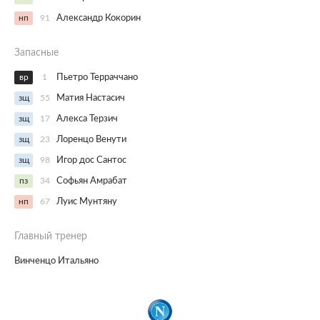
нп
91
Александр Кокорин
Запасные
вр
1
Пьетро Терраччано
зщ
55
Матия Настасич
зщ
17
Алекса Терзич
зщ
23
Лоренцо Венути
зщ
98
Игор дос Сантос
пз
34
Софьян Амрабат
нп
67
Луис Мунтяну
Главный тренер
Винченцо Итальяно