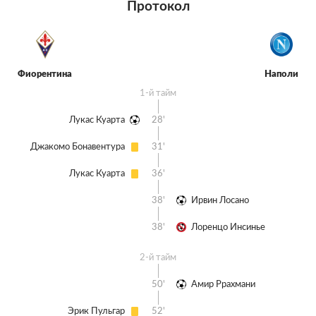
Протокол
Фиорентина
Наполи
1-й тайм
Лукас Куарта
28'
Джакомо Бонавентура
31'
Лукас Куарта
36'
38'
Ирвин Лосано
38'
Лоренцо Инсинье
2-й тайм
50'
Амир Ррахмани
Эрик Пульгар
52'