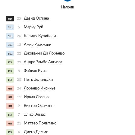
Наполи
вр
25
Давид Оспина
зщ
6
Мариу Руй
зщ
26
Калиду Кулибали
зщ
13
Амир Ррахмани
зщ
22
Джованни Ди Лоренцо
пз
99
Андре Замбо Ангисса
пз
8
Фабиан Руис
пз
20
Пётр Зелиньски
нп
24
Лоренцо Инсинье
нп
11
Ирвин Лосано
нп
9
Виктор Осимхен
пз
7
Элиф Элмас
нп
21
Маттео Политано
пз
4
Диего Демме