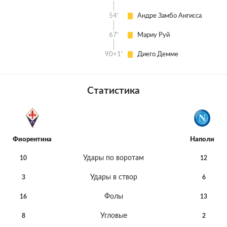
54'
Андре Замбо Ангисса
67'
Мариу Руй
90+1'
Диего Демме
Статистика
Фиорентина
Наполи
Удары по воротам
10
12
Удары в створ
3
6
Фолы
16
13
Угловые
8
2