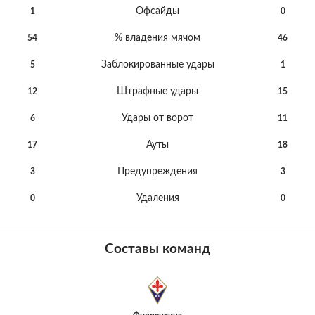
Офсайды
1
0
% владения мячом
54
46
Заблокированные удары
5
1
Штрафные удары
12
15
Удары от ворот
6
11
Ауты
17
18
Предупреждения
3
3
Удаления
0
0
Составы команд