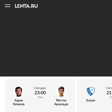
11
A
Сегодня
Сег
23:00
21
(Мск)
(М
Карен
Маттео
Бохум
Хачанов
Арнальди