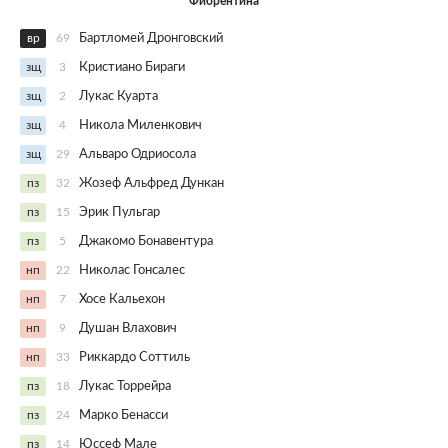
Фиорентина
вр
69
Бартломей Дронговский
зщ
3
Кристиано Бираги
зщ
2
Лукас Куарта
зщ
4
Никола Миленкович
зщ
29
Альваро Одриосола
пз
32
Жозеф Альфред Дункан
пз
15
Эрик Пульгар
пз
5
Джакомо Бонавентура
нп
22
Николас Гонсалес
нп
7
Хосе Кальехон
нп
9
Душан Влахович
нп
33
Риккардо Соттиль
пз
18
Лукас Торрейра
пз
24
Марко Бенасси
пз
14
Юссеф Мале