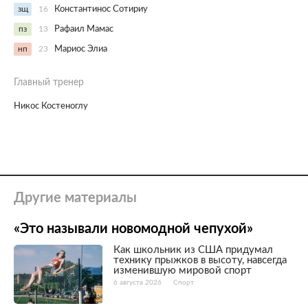
зщ
16
Константинос Сотириу
пз
13
Рафаил Мамас
нп
23
Мариос Элиа
Главный тренер
Никос Костеноглу
Другие материалы
«Это называли новомодной чепухой»
Как школьник из США придумал
технику прыжков в высоту, навсегда
изменившую мировой спорт
6 августа 2026
Спорт