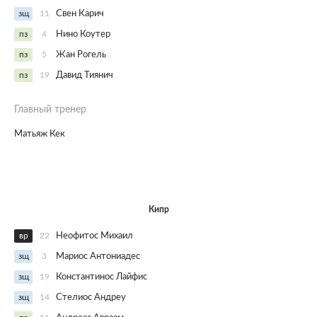
зщ
11
Свен Карич
пз
4
Нино Коутер
пз
5
Жан Рогель
пз
19
Давид Тиянич
Главный тренер
Матьяж Кек
Кипр
вр
22
Неофитос Михаил
зщ
3
Мариос Антониадес
зщ
19
Константинос Лайфис
зщ
14
Стелиос Андреу