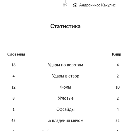
89'
Андроникос Какулис
Статистика
Словения
Кипр
Удары по воротам
16
4
Удары в створ
4
2
Фолы
12
10
Угловые
8
2
Офсайды
1
4
% владения мячом
68
32