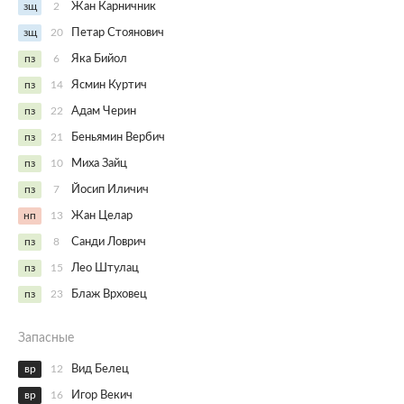
зщ
2
Жан Карничник
зщ
20
Петар Стоянович
пз
6
Яка Бийол
пз
14
Ясмин Куртич
пз
22
Адам Черин
пз
21
Беньямин Вербич
пз
10
Миха Зайц
пз
7
Йосип Иличич
нп
13
Жан Целар
пз
8
Санди Ловрич
пз
15
Лео Штулац
пз
23
Блаж Врховец
Запасные
вр
12
Вид Белец
вр
16
Игор Векич