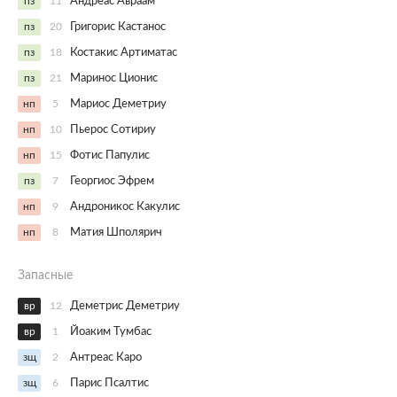
пз
11
Андреас Авраам
пз
20
Григорис Кастанос
пз
18
Костакис Артиматас
пз
21
Маринос Ционис
нп
5
Мариос Деметриу
нп
10
Пьерос Сотириу
нп
15
Фотис Папулис
пз
7
Георгиос Эфрем
нп
9
Андроникос Какулис
нп
8
Матия Шполярич
Запасные
вр
12
Деметрис Деметриу
вр
1
Йоаким Тумбас
зщ
2
Антреас Каро
зщ
6
Парис Псалтис