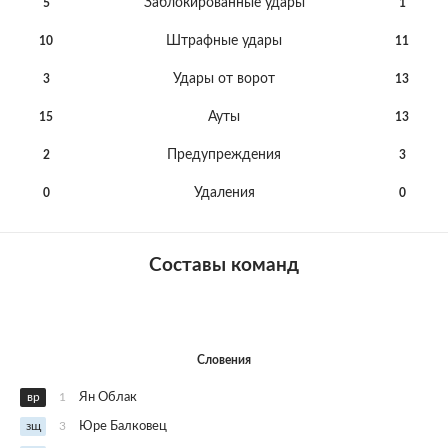
Заблокированные удары
5
1
Штрафные удары
10
11
Удары от ворот
3
13
Ауты
15
13
Предупреждения
2
3
Удаления
0
0
Составы команд
Словения
вр
1
Ян Облак
зщ
3
Юре Балковец