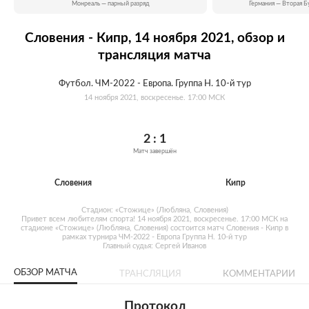
Монреаль — парный разряд
Германия — Вторая Б
Словения - Кипр, 14 ноября 2021, обзор и
трансляция матча
Футбол. ЧМ-2022 - Европа. Группа H. 10-й тур
14 ноября 2021, воскресенье. 17:00 МСК
2 : 1
Матч завершён
Словения
Кипр
Стадион: «Стожице» (Любляна, Словения)
Привет всем любителям спорта! 14 ноября 2021, воскресенье. 17:00 МСК на
стадионе «Стожице» (Любляна, Словения) состоится матч Словения - Кипр в
рамках турнира ЧМ-2022 - Европа Группа H. 10-й тур
Главный судья: Сергей Иванов
ОБЗОР МАТЧА
ТРАНСЛЯЦИЯ
КОММЕНТАРИИ
Протокол