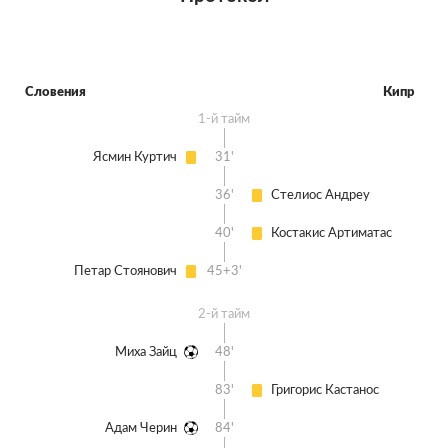
Словения
Кипр
1-й тайм
Ясмин Куртич
31'
36'
Стелиос Андреу
40'
Костакис Артиматас
Петар Стоянович
45+3'
2-й тайм
Миха Зайц
48'
83'
Григорис Кастанос
Адам Черин
84'