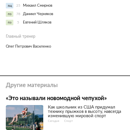
зщ
25
Михаил Смирнов
пз
78
Даниил Черняков
пз
5
Евгений Шляков
Главный тренер
Олег Петрович Василенко
Другие материалы
«Это называли новомодной чепухой»
Как школьник из США придумал
технику прыжков в высоту, навсегда
изменившую мировой спорт
Сегодня
Спорт