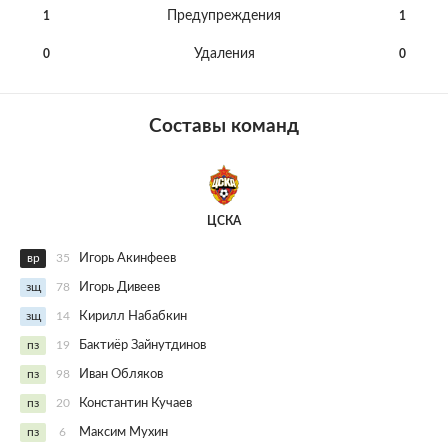
Предупреждения
1
1
Удаления
0
0
Составы команд
ЦСКА
вр
35
Игорь Акинфеев
зщ
78
Игорь Дивеев
зщ
14
Кирилл Набабкин
пз
19
Бактиёр Зайнутдинов
пз
98
Иван Обляков
пз
20
Константин Кучаев
пз
6
Максим Мухин