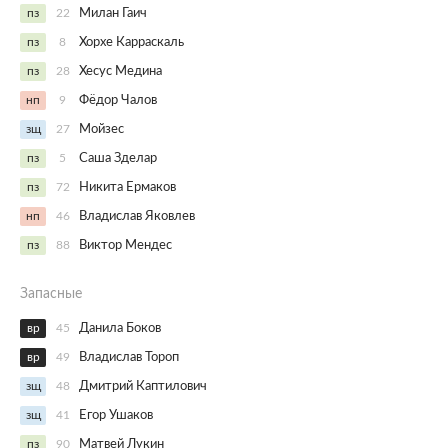
пз
22
Милан Гаич
пз
8
Хорхе Карраскаль
пз
28
Хесус Медина
нп
9
Фёдор Чалов
зщ
27
Мойзес
пз
5
Саша Зделар
пз
72
Никита Ермаков
нп
46
Владислав Яковлев
пз
88
Виктор Мендес
Запасные
вр
45
Данила Боков
вр
49
Владислав Тороп
зщ
48
Дмитрий Каптилович
зщ
41
Егор Ушаков
пз
90
Матвей Лукин