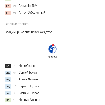
нп
21
Адольфо Гайч
нп
91
Антон Заболотный
Главный тренер
Владимир Валентинович Федотов
Факел
вр
1
Илья Свинов
зщ
47
Сергей Божин
зщ
4
Аслан Дашаев
зщ
15
Кирилл Суслов
зщ
2
Василий Черов
пз
10
Ильнур Альшин