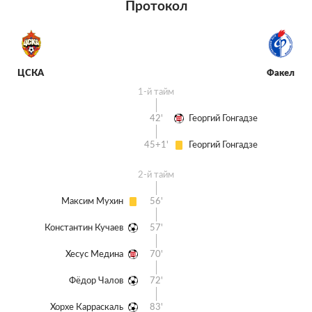
Протокол
ЦСКА
Факел
1-й тайм
42'
Георгий Гонгадзе
45+1'
Георгий Гонгадзе
2-й тайм
Максим Мухин
56'
Константин Кучаев
57'
Хесус Медина
70'
Фёдор Чалов
72'
Хорхе Карраскаль
83'