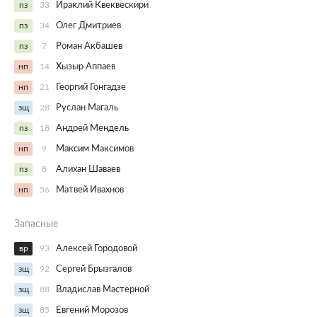
пз
33
Ираклий Квеквескири
пз
34
Олег Дмитриев
пз
7
Роман Акбашев
нп
14
Хызыр Аппаев
нп
21
Георгий Гонгадзе
зщ
28
Руслан Магаль
пз
18
Андрей Мендель
нп
9
Максим Максимов
пз
8
Алихан Шаваев
нп
56
Матвей Ивахнов
Запасные
вр
93
Алексей Городовой
зщ
92
Сергей Брызгалов
зщ
88
Владислав Мастерной
зщ
85
Евгений Морозов