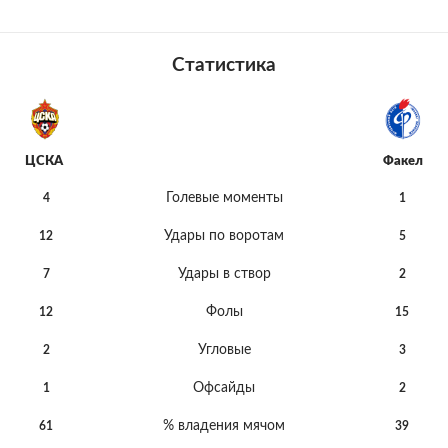
Статистика
ЦСКА
Факел
Голевые моменты
4
1
Удары по воротам
12
5
Удары в створ
7
2
Фолы
12
15
Угловые
2
3
Офсайды
1
2
% владения мячом
61
39