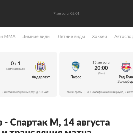
7 августа, 02:01
 и ММА
Зимние виды
Летние виды
Хоккей
Автоспо
13 августа
0 : 1
20:00
Матч завершён
(Мск)
Андерлехт
Пафос
Ред Бул
Зальцбур
3-й квалификационный раунд. 1-й матч
Лига Европы
|
3-й квалификационный раунд. 2-й ма
- Спартак М, 14 августа