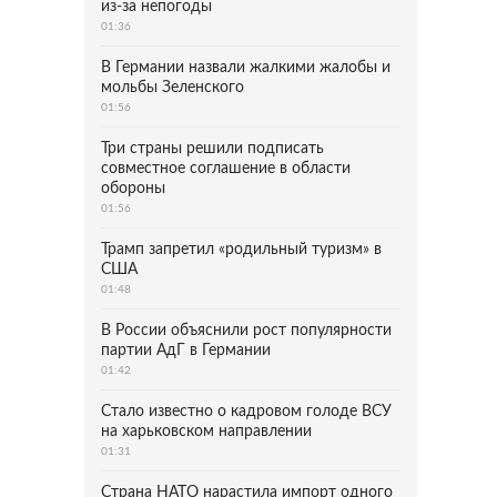
из-за непогоды
01:36
В Германии назвали жалкими жалобы и
мольбы Зеленского
01:56
Три страны решили подписать
совместное соглашение в области
обороны
01:56
Трамп запретил «родильный туризм» в
США
01:48
В России объяснили рост популярности
партии АдГ в Германии
01:42
Стало известно о кадровом голоде ВСУ
на харьковском направлении
01:31
Страна НАТО нарастила импорт одного