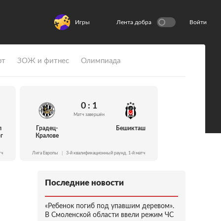
Игры
Лента добра
Войти
рт
ЗОЖ и фитнес
Олимпиада
0 : 1
Матч завершён
л
Градец-
Бешикташ
г
Кралове
тч
Лига Европы
|
3-й квалификационный раунд. 1-й матч
Последние новости
«Ребенок погиб под упавшим деревом».
В Смоленской области ввели режим ЧС