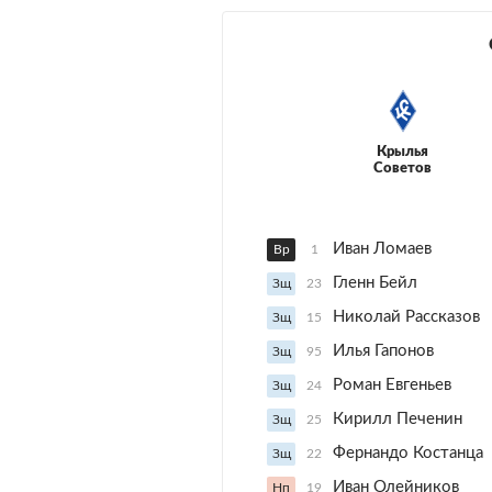
Крылья
Советов
Иван Ломаев
Вр
1
Гленн Бейл
Зщ
23
Николай Рассказов
Зщ
15
Илья Гапонов
Зщ
95
Роман Евгеньев
Зщ
24
Кирилл Печенин
Зщ
25
Фернандо Костанца
Зщ
22
Иван Олейников
Нп
19