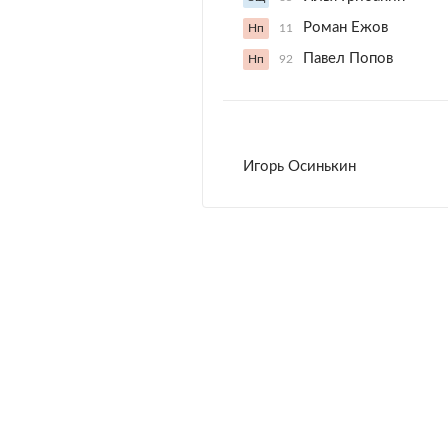
Роман Ежов
Нп
11
Павел Попов
Нп
92
Игорь Осинькин