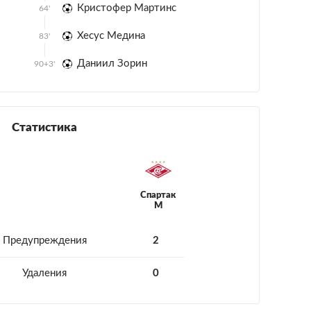
Кристофер Мартинс
64'
Хесус Медина
83'
Даниил Зорин
90+3'
Статистика
Спартак
М
Предупреждения
2
Удаления
0