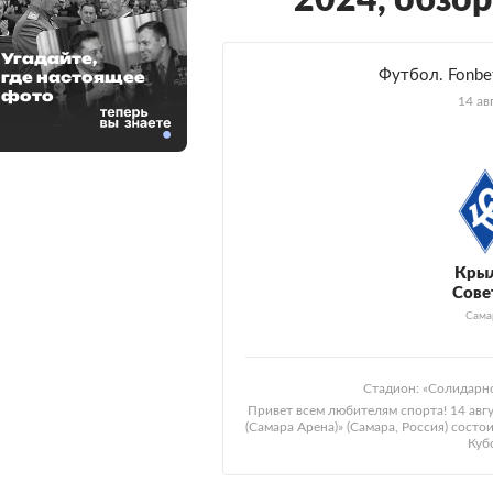
2024, обзор
Угадайте,
Футбол. Fonbet
где настоящее
фото
14 ав
Кры
Сове
Сама
Стадион: «Солидарно
Привет всем любителям спорта! 14 авг
(Самара Арена)» (Самара, Россия) состо
Куб