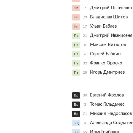
Дмитрий Цыпченко
Нп
7
Владислав Шитов
Нп
73
Ульви Бабаев
Нп
17
Дмитрий Иванисеня
Пз
21
Максим Витюгов
Пз
8
Сергей Бабкин
Пз
6
Франко Ороско
Пз
32
Игорь Дмитриев
Пз
28
Евгений Фролов
Вр
39
Томас Гальдамес
Вр
3
Михаил Недоспасов
Вр
71
Александр Солдате
Зщ
4
Илья Грибакин
Зщ
65