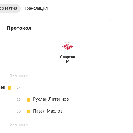
ор матча
Трансляция
Протокол
Спартак
М
1-й тайм
ьев
14'
Руслан Литвинов
28'
Павел Маслов
30'
2-й тайм