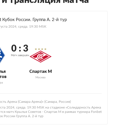
 и трансляция матча
 Кубок России. Группа A. 2-й тур
густа 2024, среда. 19:30 MSK
0 : 3
Матч завершён
лья
Спартак М
тов
Москва
ра
сть Арена (Самара Арена)» (Самара, Россия)
уста 2024, среда. 19:30 MSK на стадионе «Солидарность Арена
ится матч Крылья Советов - Спартак М в рамках турнира Fonbet
ок России Группа A. 2-й тур