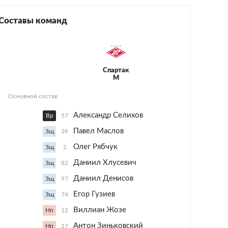
Составы команд
Спартак
М
Основной состав
Александр Селихов
Вр
57
Павел Маслов
Зщ
39
Олег Рябчук
Зщ
2
Даниил Хлусевич
Зщ
82
Даниил Денисов
Зщ
97
Егор Гузиев
Зщ
74
Виллиан Жозе
Нп
12
Антон Зиньковский
Нп
17