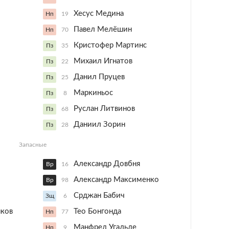
Хесус Медина
Нп
19
Павел Мелёшин
Нп
70
Кристофер Мартинс
Пз
35
Михаил Игнатов
Пз
22
Данил Пруцев
Пз
25
Маркиньос
Пз
8
Руслан Литвинов
Пз
68
Даниил Зорин
Пз
28
Запасные
Александр Довбня
Вр
16
Александр Максименко
Вр
98
Срджан Бабич
Зщ
6
нков
Тео Бонгонда
Нп
77
Манфред Угальде
Нп
9