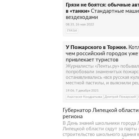
Грязи не боятся: обычные а
в «танки»
Стандартные маши
вездеходами
08:35, 26 мая 2022
ГРЯЗИ
У Пожарского в Торжке.
Котл
чем российский городок уже
привлекает туристов
Журналисты «Ленты.ру» побывал
попробовали знаменитых пожарск
останавливались «вся русская куль
местной пастилы, и выяснили ре
19:06, 7 декабря 2021
Анастасия Кондратьева
Дмитрий Пожарский
Губернатор Липецкой области 
региона
В День знаний школьники города 
Липецкой области сядут за парты 
строительство школьного здания 