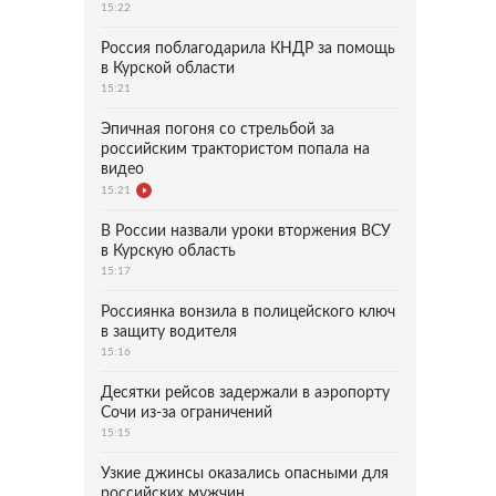
15:22
Россия поблагодарила КНДР за помощь
в Курской области
15:21
Эпичная погоня со стрельбой за
российским трактористом попала на
видео
15:21
В России назвали уроки вторжения ВСУ
в Курскую область
15:17
Россиянка вонзила в полицейского ключ
в защиту водителя
15:16
Десятки рейсов задержали в аэропорту
Сочи из-за ограничений
15:15
Узкие джинсы оказались опасными для
российских мужчин