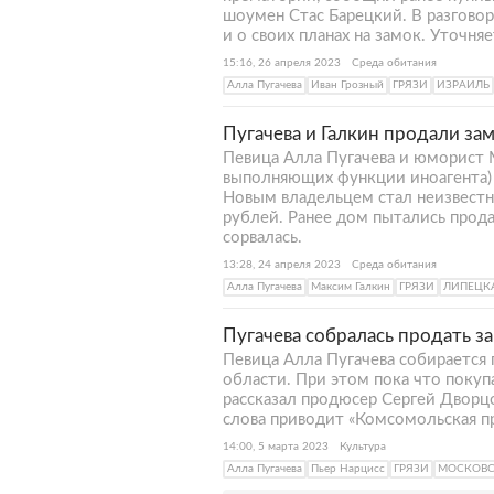
шоумен Стас Барецкий. В разговор
и о своих планах на замок. Уточня
15:16, 26 апреля 2023
Среда обитания
Алла Пугачева
Иван Грозный
ГРЯЗИ
ИЗРАИЛЬ
Пугачева и Галкин продали зам
Певица Алла Пугачева и юморист М
выполняющих функции иноагента) 
Новым владельцем стал неизвестн
рублей. Ранее дом пытались прода
сорвалась.
13:28, 24 апреля 2023
Среда обитания
Алла Пугачева
Максим Галкин
ГРЯЗИ
ЛИПЕЦК
Пугачева собралась продать з
Певица Алла Пугачева собирается 
области. При этом пока что покупа
рассказал продюсер Сергей Дворц
слова приводит «Комсомольская пр
14:00, 5 марта 2023
Культура
Алла Пугачева
Пьер Нарцисс
ГРЯЗИ
МОСКОВС