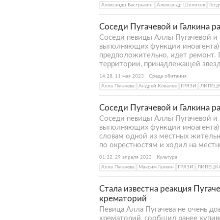
Александр Бастрыкин
Александр Шолохов
Госд
Соседи Пугачевой и Галкина р
Соседи певицы Аллы Пугачевой и 
выполняющих функции иноагента) ра
предположительно, идет ремонт. 
территории, принадлежащей звезда
14:28, 11 мая 2023
Среда обитания
Алла Пугачева
Андрей Ковалев
ГРЯЗИ
ЛИПЕЦ
Соседи Пугачевой и Галкина ра
Соседи певицы Аллы Пугачевой и 
выполняющих функции иноагента) р
словам одной из местных жительни
по окрестностям и ходил на местн
01:32, 29 апреля 2023
Культура
Алла Пугачева
Максим Галкин
ГРЯЗИ
ЛИПЕЦК
Стала известна реакция Пугаче
крематорий
Певица Алла Пугачева не очень дов
крематорий, сообщил ранее купи