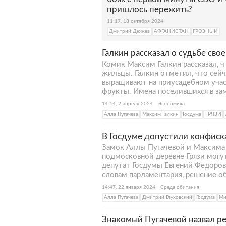
пришлось пережить?
11:17, 18 октября 2024
Дмитрий Дюжев
АФГАНИСТАН
ГРОЗНЫЙ
Галкин рассказал о судьбе свое
Комик Максим Галкин рассказал, чт
жильцы. Галкин отметил, что сей
выращивают на приусадебном учас
фрукты. Имена поселившихся в за
14:14, 2 апреля 2024
Экономика
Алла Пугачева
Максим Галкин
Госдума
ГРЯЗИ
В Госдуме допустили конфиска
Замок Аллы Пугачевой и Максима 
подмосковной деревне Грязи могу
депутат Госдумы Евгений Федоров 
словам парламентария, решение о
14:47, 22 января 2024
Среда обитания
Алла Пугачева
Дмитрий Глуховский
Госдума
Ми
Знакомый Пугачевой назвал ре