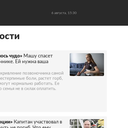
6 августа, 15:30
ости
ось чудо»
Машу спасет
чнике. Ей нужна ваша
кривление позвоночника самой
нестерпимые боли, растет горб,
 могут нормально работать. Ее
 семья не в силах оплатить.
оции»
Капитан участвовал в
чуть не погиб. Что ему