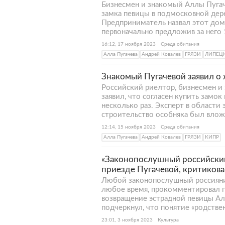
Бизнесмен и знакомый Аллы Пугаче
замка певицы в подмосковной дер
Предприниматель назвал этот дом 
первоначально предложив за него
16:12, 17 ноября 2023
Среда обитания
Алла Пугачева
Андрей Ковалев
ГРЯЗИ
ЛИПЕЦ
Знакомый Пугачевой заявил о 
Российский риелтор, бизнесмен и
заявил, что согласен купить замок 
несколько раз. Эксперт в области
строительство особняка был влож
12:14, 15 ноября 2023
Среда обитания
Алла Пугачева
Андрей Ковалев
ГРЯЗИ
КИПР
«Законопослушный российский
приезде Пугачевой, критиков
Любой законопослушный россиянин
любое время, прокомментировал п
возвращение эстрадной певицы Ал
подчеркнул, что понятие «родстве
23:01, 3 ноября 2023
Культура