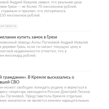
вой Андрей Ковалев заявил, что реальная цена
евне Грязи — не более 70 миллионов рублей.
странным и признал, что погорячился,
 150 миллионов рублей.
КАЯ ОБЛАСТЬ
желании купить замок в Грязи
 знакомый певицы Аллы Пугачевой Андрей Ковалев
в деревне Грязь, если та снизит текущую цену в
 элитной недвижимости отметил, что в
ен миллиард рублей.
 гражданин». В Кремле высказались о
авшей СВО
 может свободно покидать родину и вернуться в
ресс-секретарь президента России Дмитрий Песков
лы Пугачевой. Представитель Кремля отдельно
нник иноагента» не является именем нарицательным.