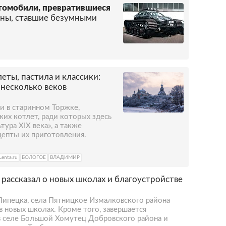
втомобили, превратившиеся
ны, ставшие безумными
еты, пастила и классики:
 несколько веков
и в старинном Торжке,
их котлет, ради которых здесь
тура XIX века», а также
цепты их приготовления.
Lenta.ru
БОЛОГОЕ
ВЛАДИМИР
рассказал о новых школах и благоустройстве
Липецка, села Пятницкое Измалковского района
в новых школах. Кроме того, завершается
в селе Большой Хомутец Добровского района и