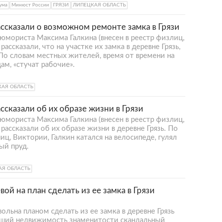
ума
Минюст России
ГРЯЗИ
ЛИПЕЦКАЯ ОБЛАСТЬ
ассказали о возможном ремонте замка в Грязи
юмориста Максима Галкина (внесен в реестр физлиц,
ссказали, что на участке их замка в деревне Грязь,
По словам местных жителей, время от времени на
м, «стучат рабочие».
КАЯ ОБЛАСТЬ
ссказали об их образе жизни в Грязи
юмориста Максима Галкина (внесен в реестр физлиц,
ассказали об их образе жизни в деревне Грязь. По
ц, Виктории, Галкин катался на велосипеде, гулял
ый пруд.
АЯ ОБЛАСТЬ
вой на план сделать из ее замка в Грязи
ольна планом сделать из ее замка в деревне Грязь
вший недвижимость знаменитости скандальный