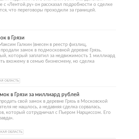
е с «Лентой.ру» он рассказал подробности о сделке
ется, что переговоры проходили за границей.
ок в Грязи
аксим Галкин (внесен в реестр физлиц,
продали замок в подмосковной деревне Грязь.
ый, который заплатил за недвижимость 1 миллиард
ть вхожему в семью бизнесмену, но сделка
АЯ ОБЛАСТЬ
амок в Грязи за миллиард рублей
продать свой замок в деревне Грязь в Московской
теля не нашлось, а недавняя сделка сорвалась,
ов, который сотрудничал с Пьером Нарциссом. Его
авда».
КАЯ ОБЛАСТЬ