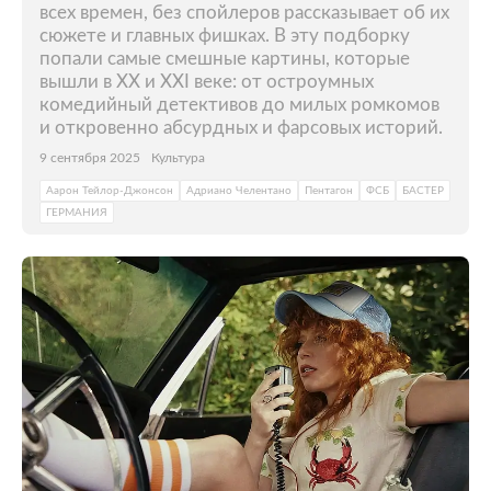
всех времен, без спойлеров рассказывает об их
сюжете и главных фишках. В эту подборку
попали самые смешные картины, которые
вышли в XX и XXI веке: от остроумных
комедийный детективов до милых ромкомов
и откровенно абсурдных и фарсовых историй.
9 сентября 2025
Культура
Аарон Тейлор-Джонсон
Адриано Челентано
Пентагон
ФСБ
БАСТЕР
ГЕРМАНИЯ