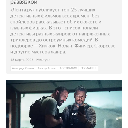
развязкой
«Лента.ру» публикует топ-25 лучших
детективных фильмов всех времен, без
спойлеров рассказывает об их сюжете и
главных фишках. В этот список попали
детективы разных жанров: от напряженных
триллеров до остроумных комедий. В
подборке — Хичкок, Нолан, Финчер, Скорсезе
и другие мастера жанра.
18 марта 2026
Культура
Альфред Хичкок
Ана де Армас
АВСТРАЛИЯ
ГЕРМАНИЯ