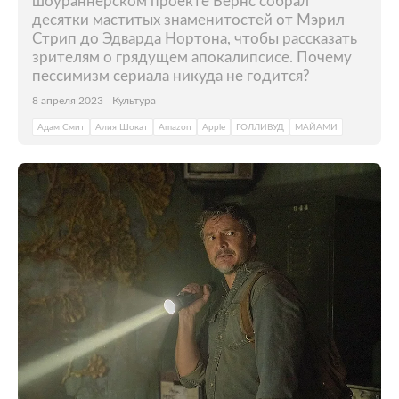
шоураннерском проекте Бернс собрал
десятки маститых знаменитостей от Мэрил
Стрип до Эдварда Нортона, чтобы рассказать
зрителям о грядущем апокалипсисе. Почему
пессимизм сериала никуда не годится?
8 апреля 2023
Культура
Адам Смит
Алия Шокат
Amazon
Apple
ГОЛЛИВУД
МАЙАМИ