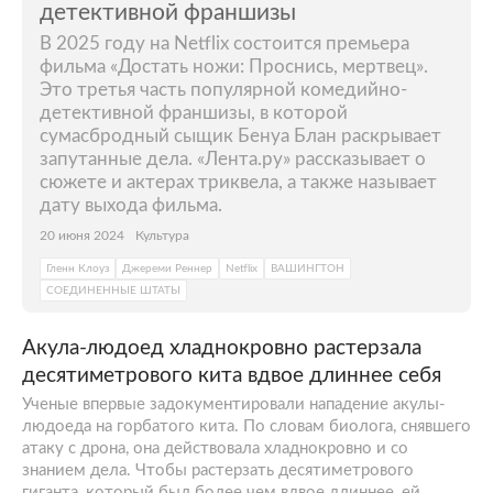
детективной франшизы
В 2025 году на Netflix состоится премьера
фильма «Достать ножи: Проснись, мертвец».
Это третья часть популярной комедийно-
детективной франшизы, в которой
сумасбродный сыщик Бенуа Блан раскрывает
запутанные дела. «Лента.ру» рассказывает о
сюжете и актерах триквела, а также называет
дату выхода фильма.
20 июня 2024
Культура
Гленн Клоуз
Джереми Реннер
Netflix
ВАШИНГТОН
СОЕДИНЕННЫЕ ШТАТЫ
Акула-людоед хладнокровно растерзала
десятиметрового кита вдвое длиннее себя
Ученые впервые задокументировали нападение акулы-
людоеда на горбатого кита. По словам биолога, снявшего
атаку с дрона, она действовала хладнокровно и со
знанием дела. Чтобы растерзать десятиметрового
гиганта, который был более чем вдвое длиннее, ей