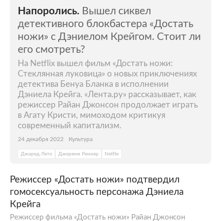
Напоролись.
Вышел сиквел
детективного блокбастера «Достать
ножи» с Дэниелом Крейгом. Стоит ли
его смотреть?
На Netflix вышел фильм «Достать ножи:
Стеклянная луковица» о новых приключениях
детектива Бенуа Бланка в исполнении
Дэниела Крейга. «Лента.ру» рассказывает, как
режиссер Райан Джонсон продолжает играть
в Агату Кристи, мимоходом критикуя
современный капитализм.
24 декабря 2022
Культура
Джаред Лето
Джереми Реннер
Netflix
Режиссер «Достать ножи» подтвердил
гомосексуальность персонажа Дэниела
Крейга
Режиссер фильма «Достать ножи» Райан Джонсон