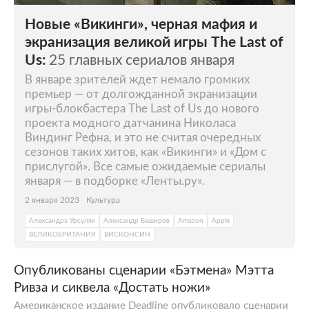
Новые «Викинги», черная мафия и
экранизация великой игры The Last of
Us:
25 главных сериалов января
В январе зрителей ждет немало громких
премьер — от долгожданной экранизации
игры-блокбастера The Last of Us до нового
проекта модного датчанина Николаса
Виндинг Рефна, и это не считая очередных
сезонов таких хитов, как «Викинги» и «Дом с
прислугой». Все самые ожидаемые сериалы
января — в подборке «Ленты.ру».
2 января 2023
Культура
Александра Урсуляк
Александр Баширов
Amazon
Apple
ВЕЛИКОБРИТАНИЯ
ВИСКОНСИН
Опубликованы сценарии «Бэтмена» Мэтта
Ривза и сиквела «Достать ножи»
Американское издание Deadline опубликовало сценарии