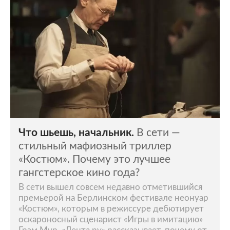
Что шьешь, начальник.
В сети —
стильный мафиозный триллер
«Костюм». Почему это лучшее
гангстерское кино года?
В сети вышел совсем недавно отметившийся
премьерой на Берлинском фестивале неонуар
«Костюм», которым в режиссуре дебютирует
оскароносный сценарист «Игры в имитацию»