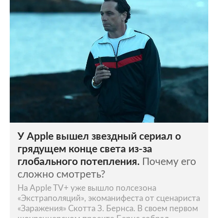
У Apple вышел звездный сериал о
грядущем конце света из-за
глобального потепления.
Почему его
сложно смотреть?
На Apple TV+ уже вышло полсезона
«Экстраполяций», экоманифеста от сценариста
«Заражения» Скотта З. Бернса. В своем первом