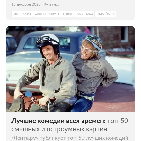
13 декабря 2025
Культура
Гленн Клоуз
Джейми Кертис
Netflix
ГОЛЛИВУД
НЬЮ-ЙОРК
Лучшие комедии всех времен:
топ-50
смешных и остроумных картин
«Лента.ру» публикует топ-50 лучших комедий