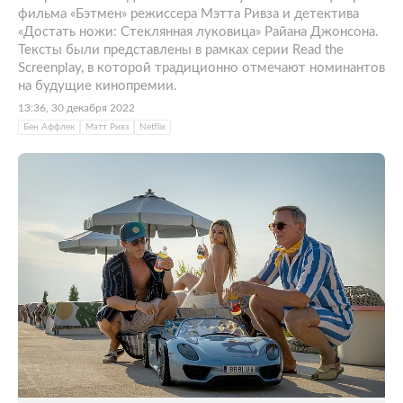
фильма «Бэтмен» режиссера Мэтта Ривза и детектива
«Достать ножи: Стеклянная луковица» Райана Джонсона.
Тексты были представлены в рамках серии Read the
Screenplay, в которой традиционно отмечают номинантов
на будущие кинопремии.
13:36, 30 декабря 2022
Бен Аффлек
Мэтт Ривз
Netflix