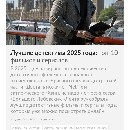
Лучшие детективы 2025 года:
топ-10
фильмов и сериалов
В 2025 году на экраны вышло множество
детективных фильмов и сериалов, от
отечественного «Красного шелка» до третьей
части «Достать ножи» от Netflix и
сатирического «Хани, не надо!» от режиссера
«Большого Лебовски». «Лента.ру» собрала
лучшие детективные фильмы и сериалы года,
которые уже можно посмотреть онлайн.
23 декабря 2025
Культура
Александр Касаткин
Александр Миронов
Католическая церковь