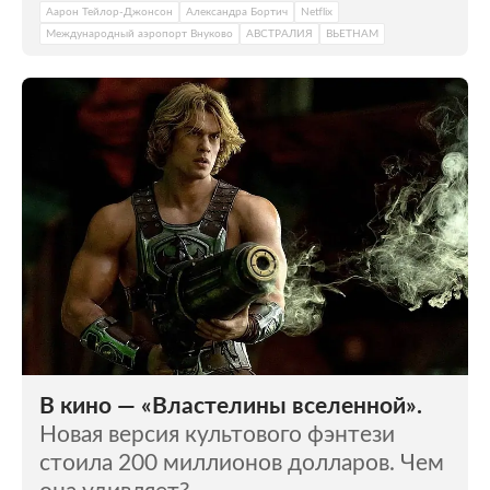
Аарон Тейлор-Джонсон
Александра Бортич
Netflix
Международный аэропорт Внуково
АВСТРАЛИЯ
ВЬЕТНАМ
В кино — «Властелины вселенной».
Новая версия культового фэнтези
стоила 200 миллионов долларов. Чем