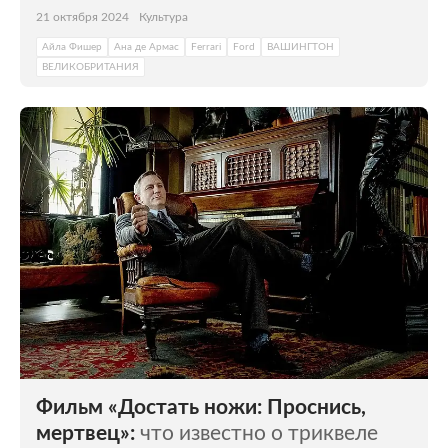
21 октября 2024
Культура
Айла Фишер
Ана де Армас
Ferrari
Ford
ВАШИНГТОН
ВЕЛИКОБРИТАНИЯ
Фильм «Достать ножи: Проснись,
мертвец»:
что известно о триквеле