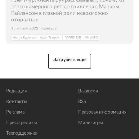
Грэм Мур. «Лента.ру» рассказывает, почему от
этого камерного ретро-триллера с Марком
Райлэнсом в главной роли невозможно
оторваться.
15 апреля 2022
Культура
Акира Куросава
Алан Тьюринг
ГОЛЛИВУД
ЧИКАГО
Загрузить ещё
Редакция
Вакансии
Контакты
RSS
Реклама
Правовая информация
Пресс-релизы
Мини-игры
Техподдержка