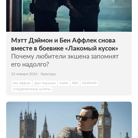
Мэтт Дэймон и Бен Аффлек снова
вместе в боевике «Лакомый кусок»
Почему любители экшена запомнят
его надолго?
22 января 2026
Культура
Бен Аффлек
Джо Карнахан
Netflix
ФБР
МАЙАМИ
СОЕДИНЕННЫЕ ШТАТЫ