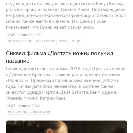
подтвердил гомосексуальность детектива Бенуа Бланка,
роль которого исполняет Дэниел Крейг. Подтверждение
нетрадиционной сексуальной ориентации главного героя
можно также найти в сиквеле. Так, одна из сцен
показывает, что Бланк живет с мужчиной.
12:39, 17 октября 2022
Джессика Хенвик
Дэйв Батиста
Netflix
ГРЕЦИЯ
Сиквел фильма «Достать ножи» получил
название
Сиквел детективного фильма 2019 года «Достать ножи»
с Дэниелом Крейгом в главной роли получит название
«Монокль». Премьера запланирована на конец 2022-го
года. Точная дата пока неизвестна. В картине также
снимутся Эдвард Нортон, Дэйв Батиста, Кейт Хадсон,
Жанель Монэ и Кэтрин Ханэ.
14:07, 14 июня 2022
Дэйв Батиста
Дэниел Крейг