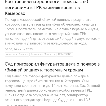
Восстановлена хронология пожара с 60
погибшими в ТРК «Зимняя вишня» в
Кемерово
Пожар в кемеровской «Зимней вишне», в результате
которого пять лет назад погибли 60 человек, начался в
15:59. Посетители, заметившие огонь в первые минуты,
успели спастись, после чего четвертый этаж ТРК
наполнил едкий дым, отрезавший людей в двух точках —
в кинозале и у запертого эвакуационного выхода.
00:06, 24 марта 2023
Александр Ананьев
Александр Мамонтов
КЕМЕРОВО
Суд приговорил фигурантов дела о пожаре в
«Зимней вишне» к тюремным срокам
Суд вынес приговоры фигурантам дела о пожаре в
торговом центре «Зимняя вишня» в Кемерово. Они
получили сроки от пяти до 14 лет колонии. Так, бывший
генеральный директор компании-собственника ТРЦ
Юлия Богданова осуждена на 14 лет, гендиректор
основного арендатора Надежда Судденок — на 13,5.
08:28, 29 октября 2021