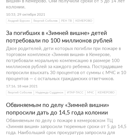
вишня» в Кемерово. Они получили сроки от 5 до 14 лет
колонии.
10:53, 29 октября 2021
Андрей Бурсин
Георгий Соболев
РЕН ТВ
КЕМЕРОВО
За погибших в «Зимней вишне» детей
потребовали по 100 миллионов рублей
Двое родителей, дети которых погибли при пожаре в
торговом комплексе «Зимняя вишня» в Кемерове,
потребовали моральную компенсацию в размере 100
миллионов рублей за каждого ребенка. Пострадавшие
попросили взыскать 30 процентов от суммы с МЧС и 10
процентов — с остальных гражданских ответчиков.
17:16, 18 мая 2021
Георгий Соболев
Надежда Судденок
ИТАР-ТАСС
МЧС
КЕМЕРОВО
Обвиняемым по делу «Зимней вишни»
попросили дать до 14,5 года колонии
Обвиняемым по делу о пожаре в кемеровском ТЦ
«Зимняя вишня» запросили тюремные сроки от 5 до 14,5
года. Наибольший срок прокуратура запросила для