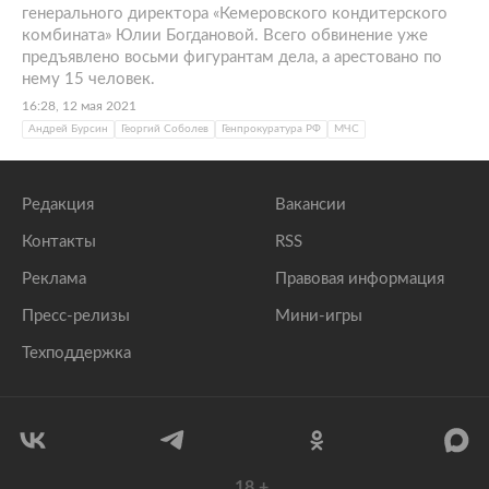
генерального директора «Кемеровского кондитерского
комбината» Юлии Богдановой. Всего обвинение уже
предъявлено восьми фигурантам дела, а арестовано по
нему 15 человек.
16:28, 12 мая 2021
Андрей Бурсин
Георгий Соболев
Генпрокуратура РФ
МЧС
Редакция
Вакансии
Контакты
RSS
Реклама
Правовая информация
Пресс-релизы
Мини-игры
Техподдержка
18
+