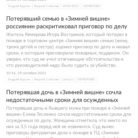
Андрей Бурсин
Георгий Соболев
ИТАР-ТАСС
КЕМЕРОВО
Потерявший семью в «Зимней вишне»
россиянин раскритиковал приговор по делу
Житель Кемерова Игорь Востриков, который потерял в
пожаре в торговом центре «Зимняя вишня» семью (жену,
троих детей и сестру), оценил приговор по делу и назвал
сроки, к которым приговорили пожарных, подарком. Он
уверен, что суд не учел отягчающие обстоятельства и
что руководителей надо было судить за убийство.
10:16, 29 октября 2021
Андрей Бурсин
Георгий Соболев
Lenta.ru
КЕМЕРОВО
Потерявшая дочь в «Зимней вишне» сочла
недостаточными сроки для осужденных
Потерявшая дочь и бывшего мужа при пожаре в «Зимней
вишне» Елена Тесленко сочла недостаточными сроки для
осужденных по делу. Женщина отметила, что никто из
них за 3,5 года перед ней не извинился. Суд вынес
приговоры фигурантам дела о пожаре в ТЦ «Зимняя