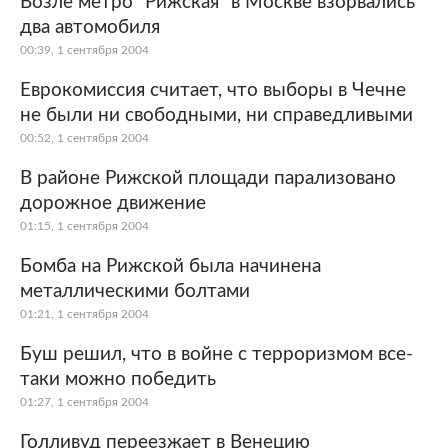
Возле метро "Рижская" в Москве взорвались
два автомобиля
Мир
Бывший СССР
00:39, 1 сентября 2004
Экономика
Силовые структуры
Еврокомиссия считает, что выборы в Чечне
не были ни свободными, ни справедливыми
Наука и техника
Спорт
00:52, 1 сентября 2004
Культура
Интернет и СМИ
В районе Рижской площади парализовано
дорожное движение
Ценности
Путешествия
01:15, 1 сентября 2004
Из жизни
Среда обитания
Бомба на Рижской была начинена
металлическими болтами
Забота о себе
Авто
01:21, 1 сентября 2004
Буш решил, что в войне с терроризмом все-
таки можно победить
01:27, 1 сентября 2004
Голливуд переезжает в Венецию