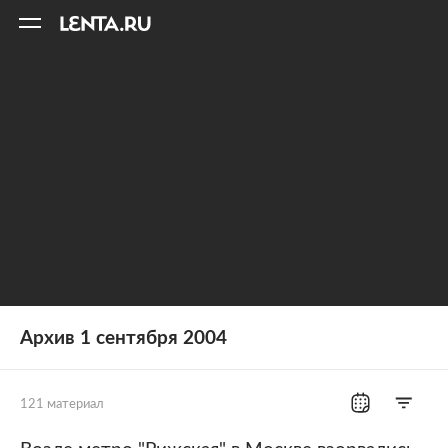
11
A
Архив 1 сентября 2004
121 материал
Все рубрики
Россия