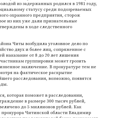
лодой из задержанных родился в 1981 году,
социальному статусу среди подозреваемых
ного охранного предприятия, сторож
вое из них уже дали признательные
дтверждены в ходе следственного
йона Читы возбудила уголовное дело по
бийство двух и более лиц, сопряженное с
й наказание от 8 до 20 лет лишения
участникам группировки может грозить
изненное заключение. В прокуратуре тем не
смотря на фактическое раскрытие
йшего расследования, возможно, появятся
оды.
я, которая поможет в расследовании,
граждение в размере 300 тысяч рублей,
величено до 5 миллионов рублей. Как
 прокурора Читинской области Владимир