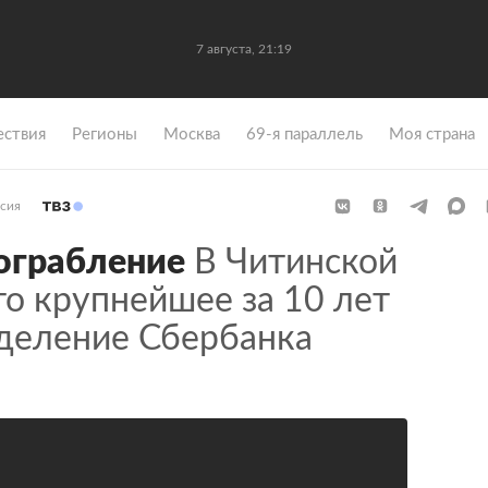
7 августа, 21:19
ствия
Регионы
Москва
69-я параллель
Моя страна
сия
ограбление
В Читинской
о крупнейшее за 10 лет
тделение Сбербанка