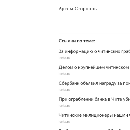
Артем Сторонов
Ссылки по теме
За информацию о читинских гра
lenta.ru
Делом о крупнейшем читинском 
lenta.ru
Сбербанк объявил награду за по
lenta.ru
При ограблении банка в Чите уб
lenta.ru
Читинские милиционеры нашли ч
lenta.ru