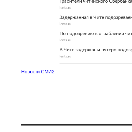
Грабители читинского Сбербанка
lenta.ru
Задержанная в Чите подозревае
lenta.ru
По подозрению в ограблении чи
lenta.ru
В Чите задержаны пятеро подоз
lenta.ru
Новости СМИ2