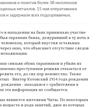
хранников и похитив более 38 миллионов
оценных металлов. 15 мая оперативники
ов и задержали всех подозреваемых.
го в нападении на банк принимало участие
 был охранник банка, дежуривший в ту ночь в
м человеком, который впустил остальных
через окно, что объясняет отсутствие следов
сигнализации.
ки связали обоих охранников и убили их
 именно преступники решили отказаться от
трелить его, до сих пор неизвестно. Также
итых - Виктор Котовский 1954 года рождения
а рождения - находился с грабителями в
вия эта информация не сообщается.
ых являются жителями Читы. По некоторым
 возраста и рода занятий, двое из которых