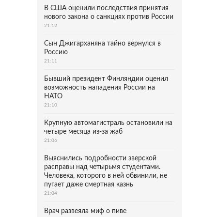
В США оценили последствия принятия
нового закона о санкциях против России
21:12
Сын Джигарханяна тайно вернулся в
Россию
21:11
Бывший президент Финляндии оценил
возможность нападения России на
НАТО
21:10
Крупную автомагистраль остановили на
четыре месяца из-за жаб
21:06
Выяснились подробности зверской
расправы над четырьмя студентами.
Человека, которого в ней обвинили, не
пугает даже смертная казнь
21:04
Врач развеяла миф о пиве