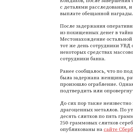
Кондаков, после завершения 
с деталями расследования, и
выплате обещанной награды
После задержания оперативн
из похищенных денег в тайн
Местонахождение остальной 
тот же день сотрудники УВД
некоторых средствах массов
сотрудники банка.
Ранее сообщалось, что по по
была задержана женщина, раб
произошло ограбление. Однак
подтвердить или опровергну
До сих пор также неизвестн
драгоценных металлов. По у
десять слитков по пять грамм
250-граммовых слитков сере
опубликованы на
сайте Cбер