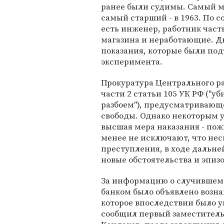
ранее были судимы. Самый мо
самый старший - в 1963. По 
есть инженер, работник част
магазина и неработающие. Д
показания, которые были по
эксперимента.
Прокуратура Центрального ра
части 2 статьи 105 УК РФ ("у
разбоем"), предусматривающе
свободы. Однако некоторым 
высшая мера наказания - пож
менее не исключают, что не
преступления, в ходе дальне
новые обстоятельства и эпиз
За информацию о случившемс
банком было объявлено возна
которое впоследствии было у
сообщил первый заместитель