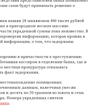
следствия представителей банка познакомят
 они сами будут принимать решение о
.
ики нашли 18 миллионов 400 тысяч рублей
ике в пригородном лесном массиве.
части украденной суммы пока неизвестно. В
 опровергли информацию, которая прошла в
ой информации, о том, что задержаны
дозрению в причастности к преступлению
отавшая кассиром в отделении банка, где и
о местная прокуратура отказалась
ть факт задержания.
о местонахождение похищенных
точненным данным, налетчики унесли
ов и десять по 20 граммов из золота и семь
бра. Номера украденных слитков
банка
.