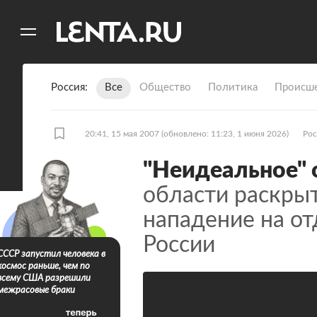
11
A
Россия
Все
Общество
Политика
Происше
20:41, 15 мая 2007
(обновлено: 11:23, 1 июня 2026)
Рос
"Неидеальное" 
области раскрыт
нападение на о
России
СССР запустил человека в
космос раньше, чем по
всему США разрешили
межрасовые браки