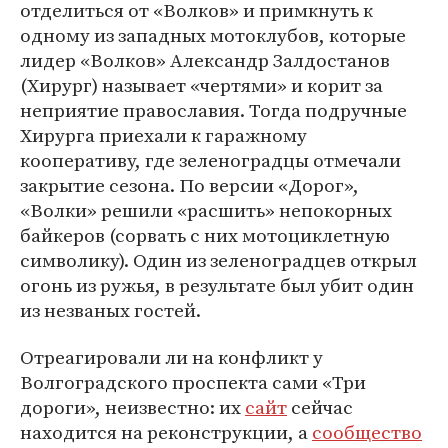
отделиться от «Волков» и примкнуть к
одному из западных мотоклубов, которые
лидер «Волков» Александр Залдостанов
(Хирург) называет «чертями» и корит за
неприятие православия. Тогда подручные
Хирурга приехали к гаражному
кооперативу, где зеленоградцы отмечали
закрытие сезона. По версии «Дорог»,
«Волки» решили «расшить» непокорных
байкеров (сорвать с них мотоциклетную
символику). Один из зеленоградцев открыл
огонь из ружья, в результате был убит один
из незваных гостей.
Отреагировали ли на конфликт у
Волгоградского проспекта сами «Три
дороги», неизвестно: их
сайт
сейчас
находится на реконструкции, а
сообщество