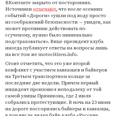
ВКонтакте закрыто от посторонних.
Источники
отмечают
, что после осенних
событий «Дороги» «ушли под воду просто
из соображений безопасности — увидев, как
может противник действовать по-
ссученому, нужно было минимально
подстраховаться». Вице-президент клуба
иногда публикует ответы на вопросы лишь
на все том же motocitizen.info.
Стоит отметить, что это уже второй
конфликт с участием кавказцев и байкеров
на Третьем транспортном кольце за
последние две недели. Причем первый
инцидент произошел неподалеку от той
самой улицы Прямикова, где 2 июля
собрались протестующие. В ночь на 23 июня
на дороге поссорились байкеры и кавказцы,
в том числе лидер байк-клуба «Русские