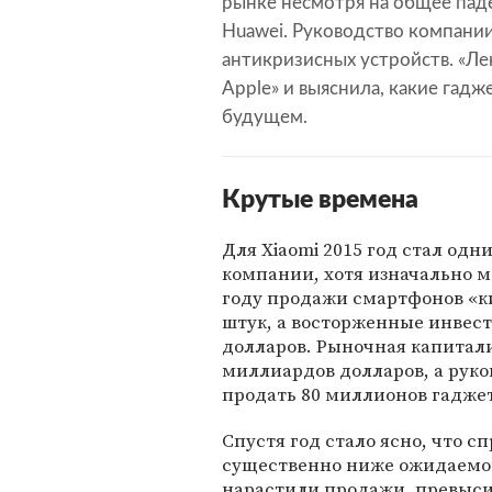
рынке несмотря на общее пад
Huawei. Руководство компании
антикризисных устройств. «Ле
Apple» и выяснила, какие гад
будущем.
Крутые времена
Для Xiaomi 2015 год стал од
компании, хотя изначально м
году продажи смартфонов «ки
штук, а восторженные инвес
долларов. Рыночная капитализ
миллиардов долларов, а руков
продать 80 миллионов гаджет
Спустя год стало ясно, что 
существенно ниже ожидаемого
нарастили продажи, превысив