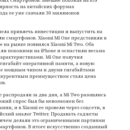
бых смартфонов. Внешне похожая на iOS
лярность на китайских форумах
года ее уже скачали 30 миллионов
пела привлечь инвестиции и выпустить на
и смартфонов. Xiaomi Mi One представили в
же на рынке появился Xiaomi Mi Two. Оба
ли похожими на iPhone и оснастили весьма
арактеристиками. Mi One получил
гигабайт оперативной памяти, а новую
ее мощным чипом и двумя гигабайтами
нкурентным преимуществом стала цена
ов.
 распродали за два дня, а Mi Two разошлись
сокий спрос был бы невозможен без
ии, и в Xiaomi ее провели через соцсети, в
йский аналог Twitter. Продавать гаджеты
ричем делали это ограниченными партиями
смартфонов. В итоге искусственно созданный