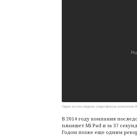
Один из последних смартфонов компании R
В 2014 году компания послед
планшет Mi Pad и за 37 секун
Годом позже еще одним рекор