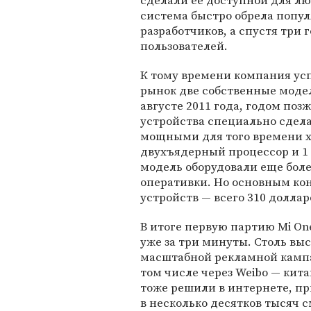
сделали ее доступной для лю
система быстро обрела попу
разработчиков, а спустя три 
пользователей.
К тому времени компания ус
рынок две собственные модел
августе 2011 года, годом поз
устройства специально сдела
мощными для того времени х
двухъядерный процессор и 1 
модель оборудовали еще бол
оперативки. Но основным ко
устройств — всего 310 доллар
В итоге первую партию Mi One
уже за три минуты. Столь вы
масштабной рекламной кампан
том числе через Weibo — кита
тоже решили в интернете, п
в несколько десятков тысяч 