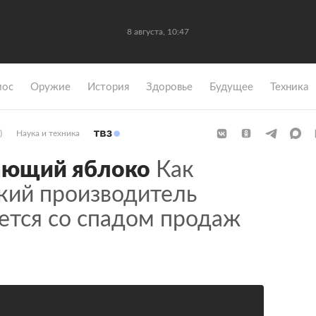
8 августа, 10:47
мос
Оружие
История
Здоровье
Будущее
Техника
)
Наука и техника
ающий яблоко
Как
кий производитель
ется со спадом продаж