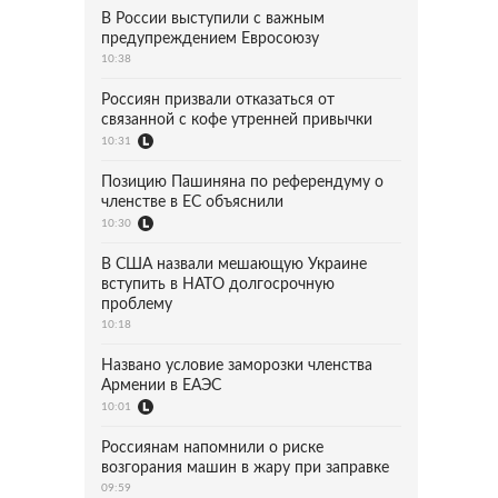
В России выступили с важным
предупреждением Евросоюзу
10:38
Россиян призвали отказаться от
связанной с кофе утренней привычки
10:31
Позицию Пашиняна по референдуму о
членстве в ЕС объяснили
10:30
В США назвали мешающую Украине
вступить в НАТО долгосрочную
проблему
10:18
Названо условие заморозки членства
Армении в ЕАЭС
10:01
Россиянам напомнили о риске
возгорания машин в жару при заправке
09:59