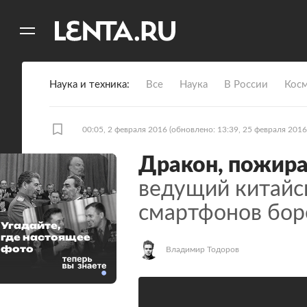
11
A
Наука и техника
Все
Наука
В России
Кос
00:05, 2 февраля 2016
(обновлено: 13:39, 25 февраля 2016
Дракон, пожир
ведущий китайс
смартфонов бор
Угадайте,
где настоящее
фото
Владимир Тодоров