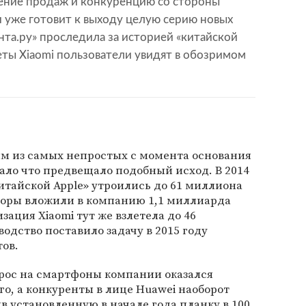
ение продаж и конкуренцию со стороны
 уже готовит к выходу целую серию новых
нта.ру» проследила за историей «китайской
жеты Xiaomi пользователи увидят в обозримом
ним из самых непростых с момента основания
ало что предвещало подобный исход. В 2014
тайской Apple» утроились до 61 миллиона
торы вложили в компанию 1,1 миллиарда
ация Xiaomi тут же взлетела до 46
одство поставило задачу в 2015 году
ов.
спрос на смартфоны компании оказался
, а конкуренты в лице Huawei наоборот
 установленную в начале года планку в 100