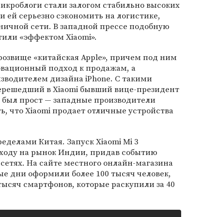
икроблоги стали залогом стабильно высоких
 ей серьезно сэкономить на логистике,
ничной сети. В западной прессе подобную
или «эффектом Xiaomi».
прозвище «китайская Apple», причем под ним
овационный подход к продажам, а
зводителем дизайна iPhone. С такими
ерешедший в Xiaomi бывший вице-президент
ет был прост — западные производители
ь, что Xiaomi продает отличные устройства
ределами Китая. Запуск Xiaomi Mi 3
ходу на рынок Индии, придав событию
сетях. На сайте местного онлайн-магазина
ные дни оформили более 100 тысяч человек,
 тысяч смартфонов, которые раскупили за 40