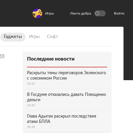
Игры
Лента добра
Войти
Гаджеты
Игры
Софт
Последние новости
Раскрыты темы переговоров Зеленского
с союзником России
10:37
В Госдуме отказались давать Плющенко
деньги
10:45
Глава Адыгеи раскрыл последствия
атаки БПЛА
10:39