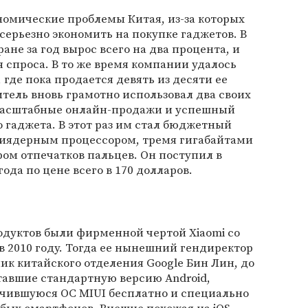
номические проблемы Китая, из-за которых
ерьезно экономить на покупке гаджетов. В
ане за год вырос всего на два процента, и
я спроса. В то же время компании удалось
 где пока продается девять из десяти ее
тель вновь грамотно использовал два своих
асштабные онлайн-продажи и успешный
о гаджета. В этот раз им стал бюджетный
ьмиядерным процессором, тремя гигабайтами
ом отпечатков пальцев. Он поступил в
года по цене всего в 170 долларов.
одуктов были фирменной чертой Xiaomi со
 2010 году. Тогда ее нынешний гендиректор
к китайского отделения Google Бин Лин, до
тавшие стандартную версию Android,
чившуюся ОС MIUI бесплатно и специально