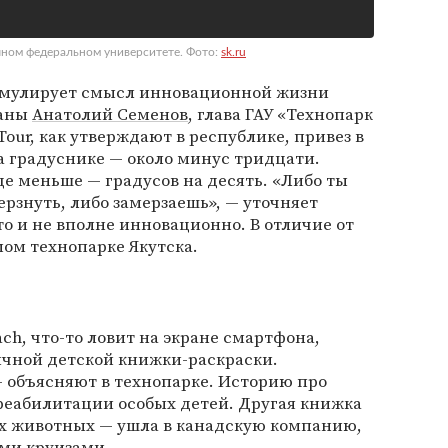
чном федеральном университете. Фото:
sk.ru
рмулирует смысл инновационной жизни
раны
Анатолий Семенов
, глава ГАУ «Технопарк
Tour, как утверждают в республике, привез в
на градуснике — около минус тридцати.
ще меньше — градусов на десять. «Либо ты
ерзнуть, либо замерзаешь», — уточняет
о и не вполне инновационно. В отличие от
мом технопарке Якутска.
ch, что-то ловит на экране смартфона,
ычной детской книжки-раскраски.
 объясняют в технопарке. Историю про
реабилитации особых детей. Другая книжка
их животных — ушла в канадскую компанию,
ими круизами.