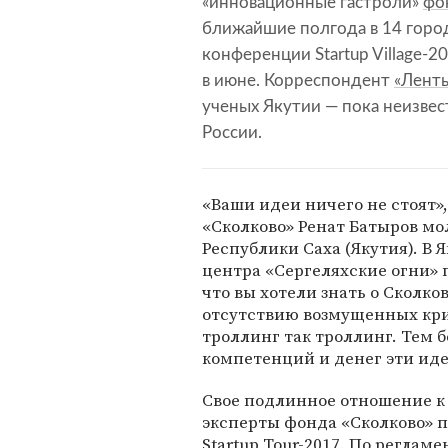
«инновационные гастроли»
фо
ближайшие полгода в 14 горо
конференции Startup Village-2
в июне. Корреспондент
«Ленты
ученых Якутии — пока неизве
России.
«Ваши идеи ничего не стоят»
«Сколково» Ренат Батыров 
Республики Саха (Якутия). В 
центра «Сергеляхские огни» 
что вы хотели знать о Сколко
отсутствию возмущенных кри
троллинг так троллинг. Тем б
компетенций и денег эти иде
Свое подлинное отношение к
эксперты фонда «Сколково» по
Startup Tour-2017. По реглам