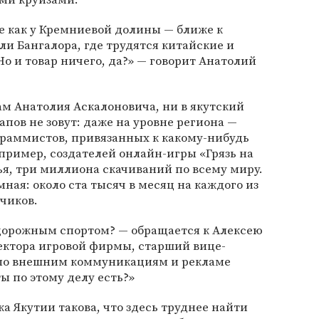
не как у Кремниевой долины — ближе к
и Бангалора, где трудятся китайские и
 и товар ничего, да?» — говорит Анатолий
м Анатолия Аскалоновича, ни в якутский
апов не зовут: даже на уровне региона —
граммистов, привязанных к какому-нибудь
апример, создателей онлайн-игры «Грязь на
я, три миллиона скачиваний по всему миру.
ная: около ста тысяч в месяц на каждого из
чиков.
едорожным спортом? — обращается к Алексею
ктора игровой фирмы, старший вице-
 по внешним коммуникациям и рекламе
ты по этому делу есть?»
а Якутии такова, что здесь труднее найти