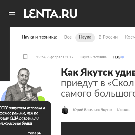
11
A
Наука и техника
Все
Наука
В России
Кос
12:54, 6 февраля 2017
Наука и техника
Как Якутск уди
приедут в «Ско
самого большого
СССР запустил человека в
Юрий Васильев Якутск — Москва
космос раньше, чем по
всему США разрешили
межрасовые браки