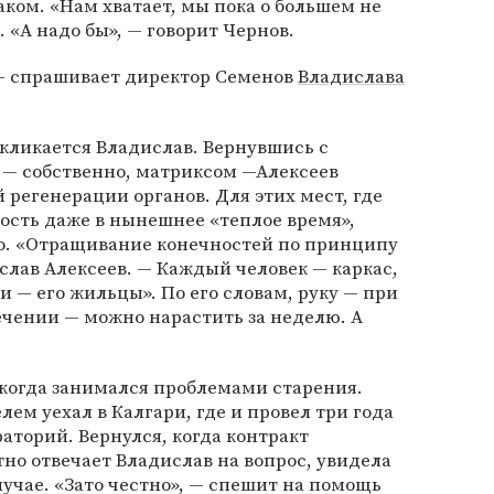
наком. «Нам хватает, мы пока о большем не
 «А надо бы», — говорит Чернов.
— спрашивает директор Семенов
Владислава
кликается Владислав. Вернувшись с
— собственно, матриксом —Алексеев
 регенерации органов. Для этих мест, где
ость даже в нынешнее «теплое время»,
о. «Отращивание конечностей по принципу
лав Алексеев. — Каждый человек — каркас,
 — его жильцы». По его словам, руку — при
чении — можно нарастить за неделю. А
когда занимался проблемами старения.
ем уехал в Калгари, где и провел три года
раторий. Вернулся, когда контракт
тно отвечает Владислав на вопрос, увидела
лучае. «Зато честно», — спешит на помощь