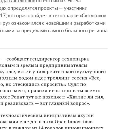
нда «Сколково»
по России и СНГ. За
дах определятся проекты — участники
017, которая пройдет в технопарке «Сколково»
.ру»
ознакомился с новейшими разработками
стными за пределами самого большого региона
, — сообщает гендиректор технопарка
молодым и зрелым предпринимателям
Якутске, в зале университетского культурного
полным ходом идет троллинг-сессия «Все,
во, но стеснялись спросить». Судя по
ков с мест, правила игры приняты всеми:
олее Ренат тут же поясняет: «Хватит ли сил,
и реализовать — вот главный вопрос».
 технологическим инициативам якутян
казали еще до начала Open Innovations
енту, в каждом из 14 городов инновационных