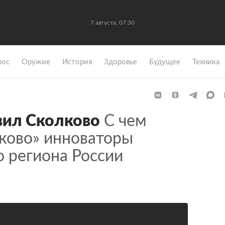
7 августа, 07:30
мос
Оружие
История
Здоровье
Будущее
Техника
вил Сколково
С чем
лково» инноваторы
 региона России