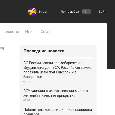
Игры
Лента добра
Войти
Гаджеты
Игры
Софт
Последние новости
ВС России завели термобарический
«будильник» для ВСУ. Российская армия
поразила цели под Одессой и в
Запорожье
06:11
ВСУ уличили в использовании мирных
жителей в качестве прикрытия
07:02
Победитель лотереи лишился миллиона
долларов