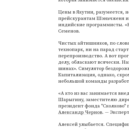
Цены в Якутии, разумеется, 
прейскурантам Шэньчженя ил
индийские программисты. «Но
Семенов.
Чистых айтишников, по слова
технопарк, ни на парад старт
перепроизводство. А вот про
делу, обласкают всячески. Н
шинах». Симулятор бездорожь
Капитализация, однако, скром
небольшой команды разработ
«А кто из вас занимается вн
Шарыгину, заместителю дире
президент фонда "Сколково"
Александр Чернов
. — Экспер
Алексей улыбается. Специфик