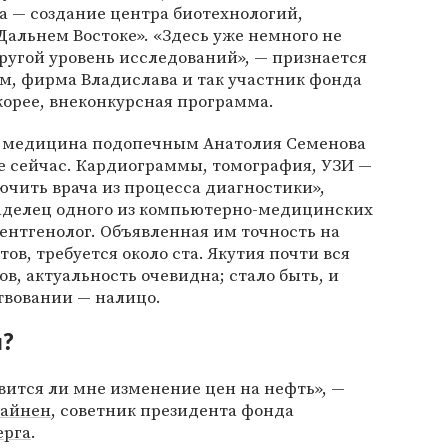
ва — создание центра биотехнологий,
Дальнем Востоке». «Здесь уже немного не
ругой уровень исследований», — признается
м, фирма Владислава и так участник фонда
скорее, внеконкурсная программа.
я медицина подопечным Анатолия Семенова
е сейчас. Кардиограммы, томография, УЗИ —
ючить врача из процесса диагностики»,
ладелец одного из компьютерно-медицинских
ентгенолог. Объявленная им точность на
в, требуется около ста. Якутия почти вся
в, актуальность очевидна; стало быть, и
твовании — налицо.
и?
вится ли мне изменение цен на нефть», —
кайнен
, советник президента фонда
ерга
.