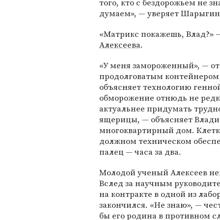
того, кто с бездорожьем не з
думаем», — уверяет Шарыгин.
«Матрикс покажешь, Влад?» 
Алексеева
.
«У меня замороженный», — от
продолговатым контейнером 
объясняет технологию генной
обморожение отнюдь не редк
актуальнее придумать трудн
ящерицы, — объясняет Владис
многоквартирный дом. Клетки
должном техническом обеспе
палец — часа за два.
Молодой ученый Алексеев не
Вслед за научным руководител
на контракте в одной из лабо
закончился. «Не знаю», — чес
бы его родина в противном с