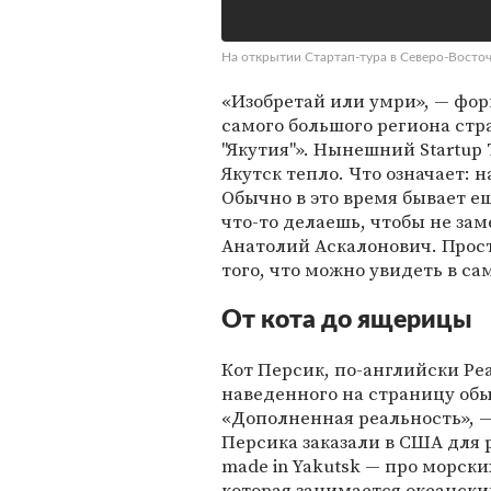
На открытии Стартап-тура в Северо-Восто
«Изобретай или умри», — фо
самого большого региона ст
"Якутия"». Нынешний Startup 
Якутск тепло. Что означает: 
Обычно в это время бывает е
что-то делаешь, чтобы не зам
Анатолий Аскалонович. Прост
того, что можно увидеть в са
От кота до ящерицы
Кот Персик, по-английски Pea
наведенного на страницу об
«Дополненная реальность», —
Персика заказали в США для 
made in Yakutsk — про морск
которая занимается океанск